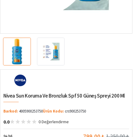
%36
Nivea Sun Koruma Ve Bronzluk Spf 50 Güneş Spreyi 200 Ml
Barkod:
4005900253750
Ürün Kodu:
crs900253750
0.0
0 Değerlendirme
799,00 ₺
1.250,00 ₺
%36