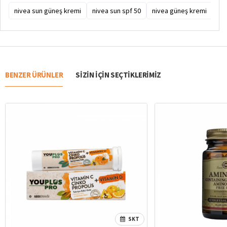
nivea sun güneş kremi
nivea sun spf 50
nivea güneş kremi
niv
BENZER ÜRÜNLER
SIZIN IÇIN SEÇTIKLERIMIZ
SKT