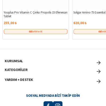
Youplus Pro Vitamin C Çinko Propolis 15 Efervesan
Solgar Amino 75 Essentia
Tablet
255,00 ₺
620,00 ₺
Birlikte Al
Birli
KURUMSAL
KATEGORİLER
YARDIM + DESTEK
SOSYAL MEDYADA BIZI TAKIP EDIN