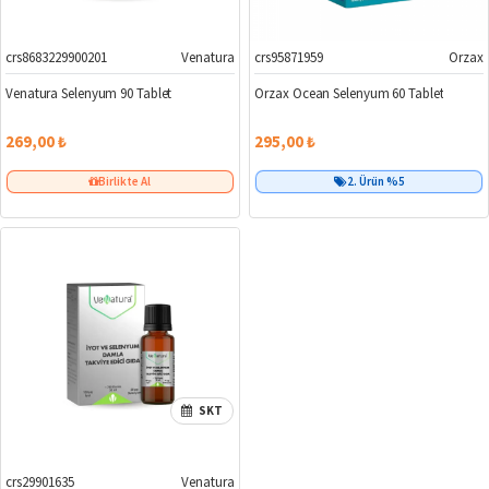
crs8683229900201
Venatura
crs95871959
Orzax
Venatura Selenyum 90 Tablet
Orzax Ocean Selenyum 60 Tablet
269,00 ₺
295,00 ₺
Birlikte Al
2. Ürün %5
SKT
crs29901635
Venatura