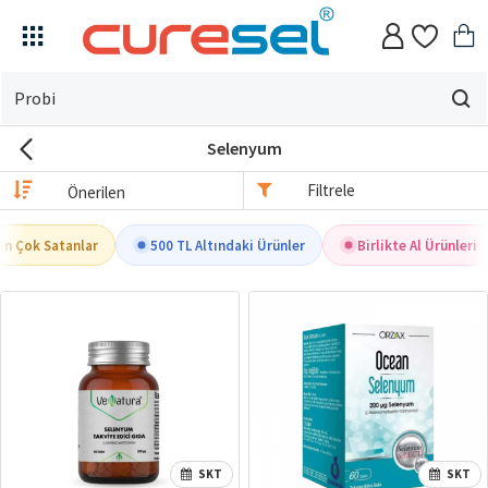
Evin
için
Selenyum
ne
arıyorsun?
Filtrele
En Çok Satanlar
500 TL Altındaki Ürünler
Birlikte Al Ürünleri
SKT
SKT