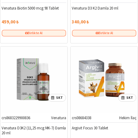
Venatura Biotin 5000 mcg 90 Tablet
Venatura D3 K2 Damla 20 ml
459,00 ₺
340,00 ₺
Birlikte Al
Birlikte Al
SKT
SKT
crs8683229900836
Venatura
crs08684338
Hekim İlaç
%6
Venatura D3K2 (11,25 mcg MK-7) Damla
Argivit Focus 30 Tablet
20 ml