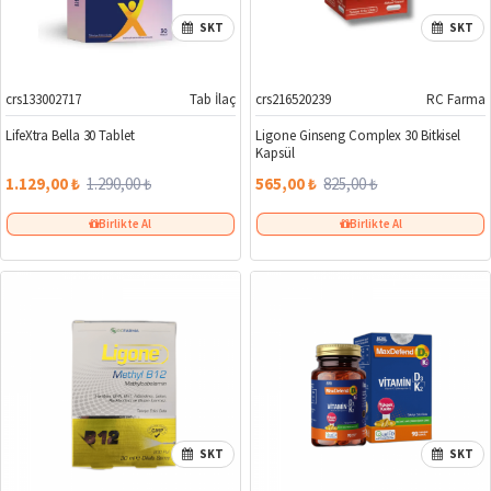
SKT
SKT
crs133002717
Tab İlaç
crs216520239
RC Farma
%12
%32
LifeXtra Bella 30 Tablet
Ligone Ginseng Complex 30 Bitkisel
Kapsül
1.129,00 ₺
1.290,00 ₺
565,00 ₺
825,00 ₺
Birlikte Al
Birlikte Al
SKT
SKT