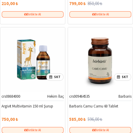
210,00 ₺
799,00 ₺
850,00 ₺
Birlikte Al
Birlikte Al
SKT
SKT
crs08684000
Hekim İlaç
crs009464535
Barbaris
%2
Argivit Multivitamin 150 ml Şurup
Barbaris Camu Camu 60 Tablet
750,00 ₺
585,00 ₺
596,00 ₺
Birlikte Al
Birlikte Al