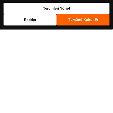
Birlikte Al
Birlikte Al
Tercihleri Yönet
Reddet
Tümünü Kabul Et
SKT
SKT
crs41297
New Life
crs141204
New Life
%12
%14
New Life B Active Trio Dil Altı 30 Tablet
New Life C-1000 Plus Takviye Edici Gıda
30 Tablet
492,00 ₺
559,00 ₺
564,00 ₺
659,00 ₺
Birlikte Al
Birlikte Al