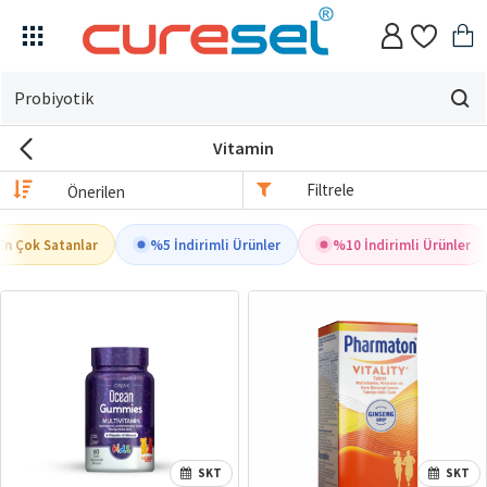
Evin
için
Vitamin
ne
arıyorsun?
Filtrele
n Çok Satanlar
%5 İndirimli Ürünler
%10 İndirimli Ürünler
SKT
SKT