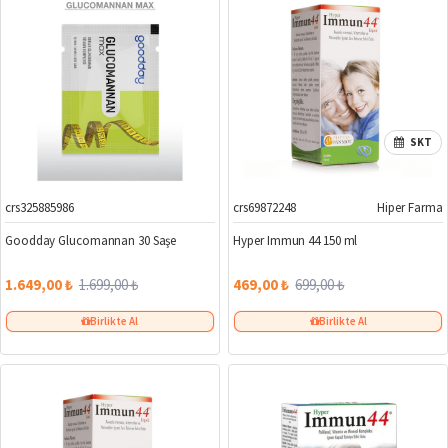
SKT
crs325885986
crs69872248
Hiper Farma
%3
%33
Goodday Glucomannan 30 Saşe
Hyper Immun 44 150 ml
1.649,00 ₺
1.699,00 ₺
469,00 ₺
699,00 ₺
Birlikte Al
Birlikte Al