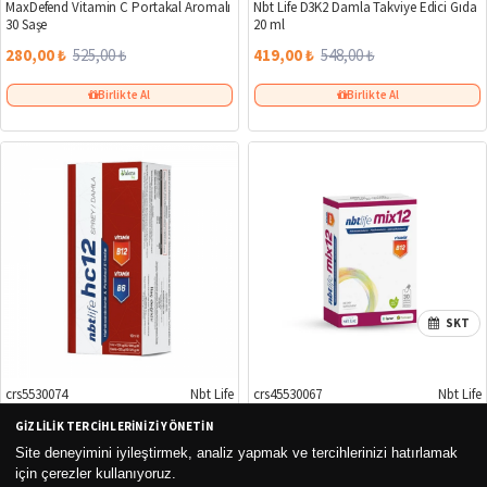
MaxDefend Vitamin C Portakal Aromalı
Nbt Life D3K2 Damla Takviye Edici Gıda
30 Saşe
20 ml
280,00 ₺
525,00 ₺
419,00 ₺
548,00 ₺
Birlikte Al
Birlikte Al
SKT
crs5530074
Nbt Life
crs45530067
Nbt Life
%16
GIZLILIK TERCIHLERINIZI YÖNETIN
Nbt Life Hc12 Damla / Sprey 10 ml
Nbt Life Mix 12 B12 Ağızda Dağılan 30
Tablet
Site deneyimini iyileştirmek, analiz yapmak ve tercihlerinizi hatırlamak
için çerezler kullanıyoruz.
647,50 ₺
459,00 ₺
547,00 ₺