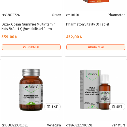
crs95873724
Orzax
crs10190
Pharmaton
Orzax Ocean Gummies Multivitamin
Pharmaton Vitality 30 Tablet
Kids 60 Adet Çİğnenebilir Jel Form
559,00 ₺
452,00 ₺
Birlikte Al
Birlikte Al
SKT
SKT
crs8683229901031
Venatura
crs8683229900591
Venatura