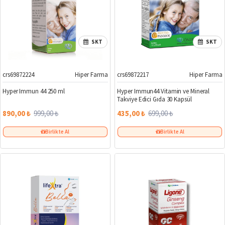
SKT
SKT
crs69872224
Hiper Farma
crs69872217
Hiper Farma
%11
%38
Hyper Immun 44 250 ml
Hyper Immun44 Vitamin ve Mineral
Takviye Edici Gıda 30 Kapsül
890,00 ₺
999,00 ₺
435,00 ₺
699,00 ₺
Birlikte Al
Birlikte Al