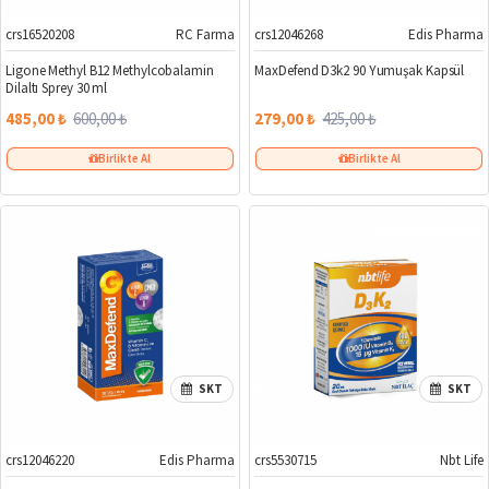
crs16520208
RC Farma
crs12046268
Edis Pharma
%19
%34
Ligone Methyl B12 Methylcobalamin
MaxDefend D3k2 90 Yumuşak Kapsül
Dilaltı Sprey 30 ml
485,00 ₺
600,00 ₺
279,00 ₺
425,00 ₺
Birlikte Al
Birlikte Al
SKT
SKT
crs12046220
Edis Pharma
crs5530715
Nbt Life
%47
%24