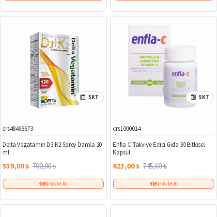
SKT
SKT
crs48493673
crs1000014
%23
%16
Delta Vegatamin D3 K2 Sprey Damla 20
Enfla C Takviye Edici Gıda 30 Bitkisel
ml
Kapsül
539,00 ₺
700,00 ₺
623,00 ₺
745,00 ₺
Birlikte Al
Birlikte Al