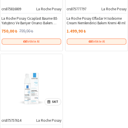
crs875816809
La Roche Posay
crs875777797
La Roche Posay
%6
La Roche Posay Cicaplast Baume B5
La Roche Posay Effaclar H Isobiome
Yatıştırıcı Ve Bariyer Onarıcı Bakım
Cream Nemlendirici Bakım Kremi 40 ml
Kremi 40 ml
750,00 ₺
799,90 ₺
1.499,90 ₺
Birlikte Al
Birlikte Al
SKT
crs875757614
La Roche Posay