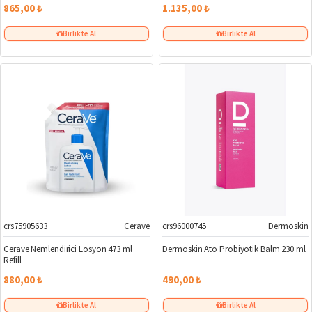
865,00 ₺
1.135,00 ₺
Birlikte Al
Birlikte Al
crs75905633
Cerave
crs96000745
Dermoskin
Cerave Nemlendirici Losyon 473 ml
Dermoskin Ato Probiyotik Balm 230 ml
Refill
880,00 ₺
490,00 ₺
Birlikte Al
Birlikte Al