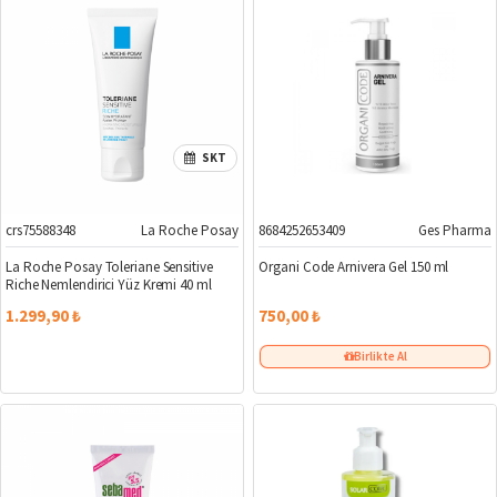
SKT
crs75588348
La Roche Posay
8684252653409
Ges Pharma
La Roche Posay Toleriane Sensitive
Organi Code Arnivera Gel 150 ml
Riche Nemlendirici Yüz Kremi 40 ml
1.299,90 ₺
750,00 ₺
Birlikte Al