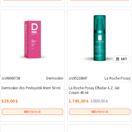
SKT
crs96000738
Dermoskin
crs95218847
La Roche Posay
%8
Dermoskin Ato Probiyotik Krem 50 ml
La Roche Posay Effaclar A.Z. Gel
Cream 40 ml
529,00 ₺
1.745,00 ₺
1.899,90 ₺
Birlikte Al
Birlikte Al