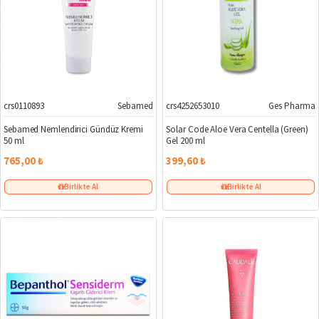
crs0110893
Sebamed
crs4252653010
Ges Pharma
Sebamed Nemlendirici Gündüz Kremi
Solar Code Aloe Vera Centella (Green)
50 ml
Gel 200 ml
765,00 ₺
399,60 ₺
Birlikte Al
Birlikte Al