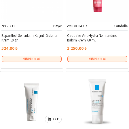
crs50230
Bayer
crs930004387
Caudalie
Bepanthol Sensiderm Kaşıntı Giderici
Caudalie VinoHydra Nemlendirici
Krem 50 gr
Bakım Kremi 60 ml
524,90 ₺
1.250,00 ₺
Birlikte Al
Birlikte Al
SKT