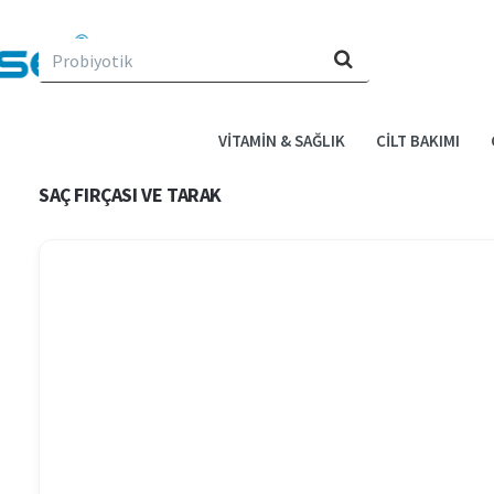
Evin
için
ne
arıyorsun?
VITAMIN & SAĞLIK
CILT BAKIMI
SAÇ FIRÇASI VE TARAK