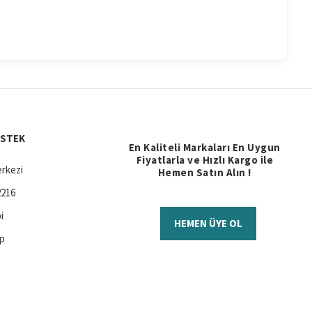
ESTEK
En Kaliteli Markaları En Uygun
Fiyatlarla ve Hızlı Kargo ile
rkezi
Hemen Satın Alın !
2216
i
HEMEN ÜYE OL
ap