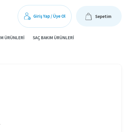
Giriş Yap / Üye Ol
Sepetim
IM ÜRÜNLERI
SAÇ BAKIM ÜRÜNLERI
.