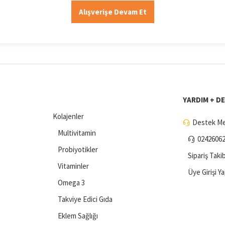
Alışverişe Devam Et
YARDIM + D
Kolajenler
Destek Me
Multivitamin
0242606
Probiyotikler
Sipariş Takib
Vitaminler
Üye Girişi Y
Omega 3
Takviye Edici Gıda
Eklem Sağlığı