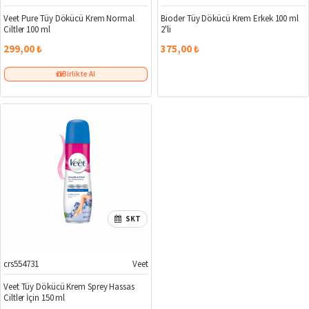
Veet Pure Tüy Dökücü Krem Normal
Bioder Tüy Dökücü Krem Erkek 100 ml
Ciltler 100 ml
2'li
299,00 ₺
375,00 ₺
Birlikte Al
SKT
crs554731
Veet
Veet Tüy Dökücü Krem Sprey Hassas
Ciltler İçin 150 ml