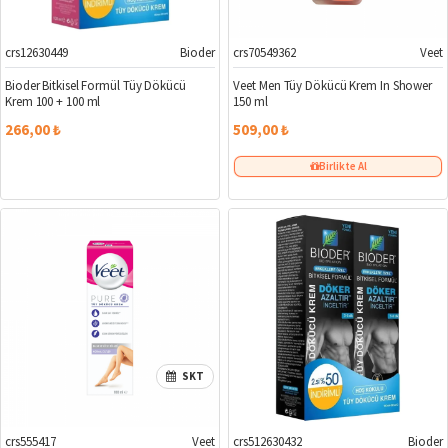
crs12630449
Bioder
crs70549362
Veet
Bioder Bitkisel Formül Tüy Dökücü
Veet Men Tüy Dökücü Krem In Shower
Krem 100 + 100 ml
150 ml
266,00 ₺
509,00 ₺
Birlikte Al
SKT
crs555417
Veet
crs512630432
Bioder