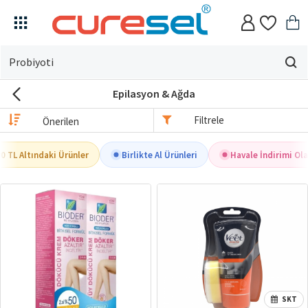
Evin
için
Epilasyon & Ağda
ne
arıyorsun?
Filtrele
0 TL Altındaki Ürünler
Birlikte Al Ürünleri
Havale İndirimi Ola
SKT