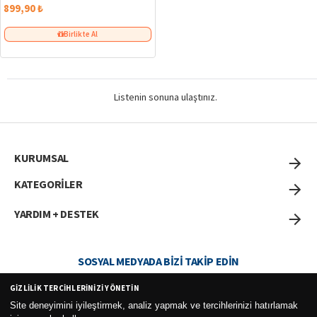
899,90 ₺
Birlikte Al
Listenin sonuna ulaştınız.
KURUMSAL
KATEGORİLER
YARDIM + DESTEK
SOSYAL MEDYADA BIZI TAKIP EDIN
GIZLILIK TERCIHLERINIZI YÖNETIN
Site deneyimini iyileştirmek, analiz yapmak ve tercihlerinizi hatırlamak