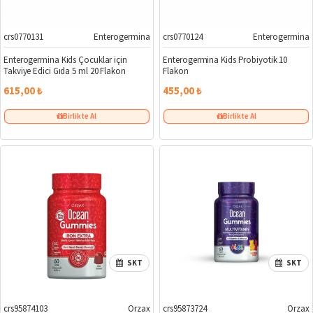
crs0770131
Enterogermina
crs0770124
Enterogermina
Enterogermina Kids Çocuklar için
Enterogermina Kids Probiyotik 10
Takviye Edici Gıda 5 ml 20 Flakon
Flakon
615,00 ₺
455,00 ₺
Birlikte Al
Birlikte Al
SKT
SKT
crs95874103
Orzax
crs95873724
Orzax