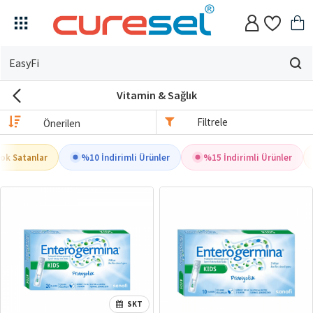
Evin
için
Vitamin & Sağlık
ne
arıyorsun?
Filtrele
k Satanlar
%10 İndirimli Ürünler
%15 İndirimli Ürünler
SKT