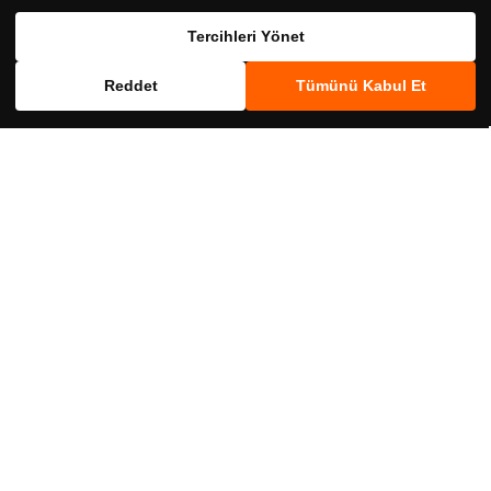
Birlikte Al
Birlikte Al
Tercihleri Yönet
Reddet
Tümünü Kabul Et
SKT
SKT
crs00117084
crs09205005
Bactoblis Probiyotik 10 Tablet
Bactoblis Probiyotik 30 Tablet
539,00 ₺
1.190,00 ₺
Birlikte Al
Birlikte Al