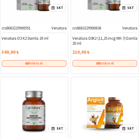
SKT
SKT
crs8683229900591
Venatura
crs8683229900836
Venatura
Venatura D3 K2 Damla 20 ml
Venatura D3K2 (11,25 mcg MK-7) Damla
20 ml
340,00 ₺
210,00 ₺
Birlikte Al
Birlikte Al
SKT
SKT