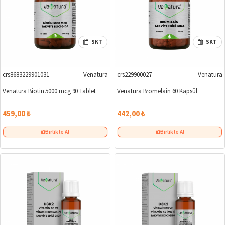
SKT
SKT
crs8683229901031
Venatura
crs229900027
Venatura
Venatura Biotin 5000 mcg 90 Tablet
Venatura Bromelain 60 Kapsül
459,00 ₺
442,00 ₺
Birlikte Al
Birlikte Al