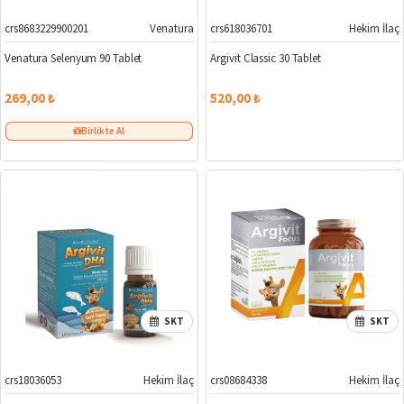
crs8683229900201
Venatura
crs618036701
Hekim İlaç
Venatura Selenyum 90 Tablet
Argivit Classic 30 Tablet
269,00 ₺
520,00 ₺
Birlikte Al
SKT
SKT
crs18036053
Hekim İlaç
crs08684338
Hekim İlaç