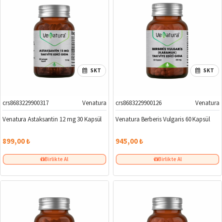
SKT
SKT
crs8683229900317
Venatura
crs8683229900126
Venatura
Venatura Astaksantin 12 mg 30 Kapsül
Venatura Berberis Vulgaris 60 Kapsül
899,00 ₺
945,00 ₺
Birlikte Al
Birlikte Al