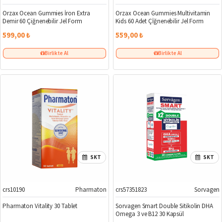
Orzax Ocean Gummies İron Extra
Orzax Ocean Gummies Multivitamin
Demir 60 Çiğnenebilir Jel Form
Kids 60 Adet Çİğnenebilir Jel Form
599,00 ₺
559,00 ₺
Birlikte Al
Birlikte Al
SKT
SKT
crs10190
Pharmaton
crs57351823
Sorvagen
Pharmaton Vitality 30 Tablet
Sorvagen Smart Double Sitikolin DHA
Omega 3 ve B12 30 Kapsül