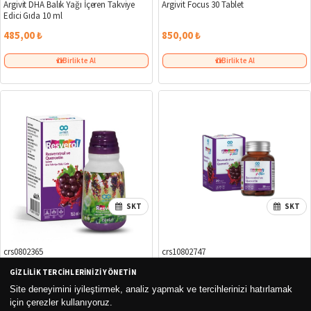
Argivit DHA Balık Yağı İçeren Takviye
Argivit Focus 30 Tablet
Edici Gıda 10 ml
485,00 ₺
850,00 ₺
Birlikte Al
Birlikte Al
SKT
SKT
crs0802365
crs10802747
GIZLILIK TERCIHLERINIZI YÖNETIN
Armin Resverol - Resveratrol ve
Armin Resverol Plus 30 Tablet
Quercetin İçeren Sıvı Takviye Edici Gıda
Site deneyimini iyileştirmek, analiz yapmak ve tercihlerinizi hatırlamak
150 ml
için çerezler kullanıyoruz.
635,00 ₺
925,00 ₺