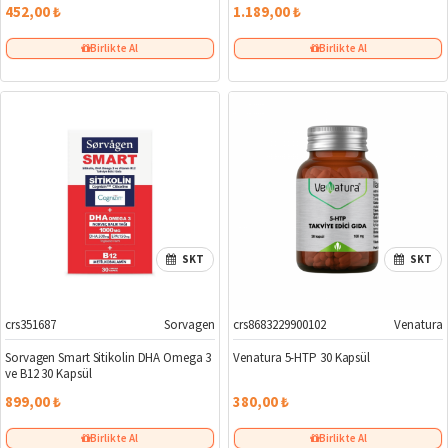
452,00 ₺
1.189,00 ₺
Birlikte Al
2. Ürün %5
Birlikte Al
SKT
SKT
crs351687
Sorvagen
crs8683229900102
Venatura
Sorvagen Smart Sitikolin DHA Omega 3
Venatura 5-HTP 30 Kapsül
ve B12 30 Kapsül
899,00 ₺
380,00 ₺
Birlikte Al
Birlikte Al