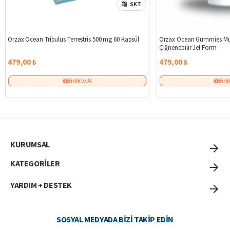
SKT
Orzax Ocean Tribulus Terrestris 500 mg 60 Kapsül
Orzax Ocean Gummies Mult
Çiğnenebilir Jel Form
479,00 ₺
479,00 ₺
Birlikte Al
Birli
KURUMSAL
KATEGORİLER
YARDIM + DESTEK
SOSYAL MEDYADA BIZI TAKIP EDIN