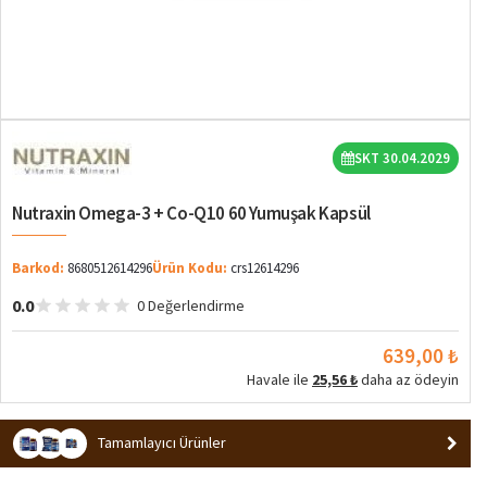
SKT 30.04.2029
Nutraxin Omega-3 + Co-Q10 60 Yumuşak Kapsül
Barkod:
8680512614296
Ürün Kodu:
crs12614296
0.0
0 Değerlendirme
639,00 ₺
Havale ile
25,56 ₺
daha az ödeyin
Tamamlayıcı Ürünler