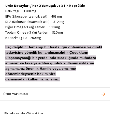
Ürün Detayları / Her 2 Yumuşak Jelatin Kapsülde
Balık Yağı 1300 mg
EPA (Eikosapentaenoik asit) 468 mg
DHA (Dokosaheksaenoik asit) 312 mg
Diğer Omega-3 Yağ Asitleri 130 mg
Toplam Omega-3 Yağ Asitleri 910 mg
Koenzim Q-10 200 mg
İ
laç değildir. Herhangi bir hastalığın önlenmesi ve direkt
tedavisine yönelik kullanılmamalıdır. Çocukların
ulaşamayacağı bir yerde, oda sıcaklığında muhafaza
etmeniz ve tavsiye edilen günlük kullanım miktarını
aşmamanız önerilir. Hamile veya emzirme
dönemindeyseniz hekiminize
danışmadan
kullanmamalısınız.
Ürün Yorumları
Bunlara da Göz Atın