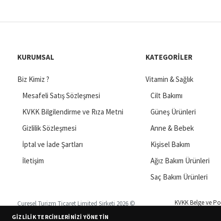
KURUMSAL
KATEGORILER
Biz Kimiz ?
Vitamin & Sağlık
Mesafeli Satış Sözleşmesi
Cilt Bakımı
KVKK Bilgilendirme ve Rıza Metni
Güneş Ürünleri
Gizlilik Sözleşmesi
Anne & Bebek
İptal ve İade Şartları
Kişisel Bakım
İletişim
Ağız Bakım Ürünleri
Saç Bakım Ürünleri
KVKK Belge ve Pol
Curesel Turizm Ticaret Limited Şirketi 2026 ©
GIZLILIK TERCIHLERINIZI YÖNETIN