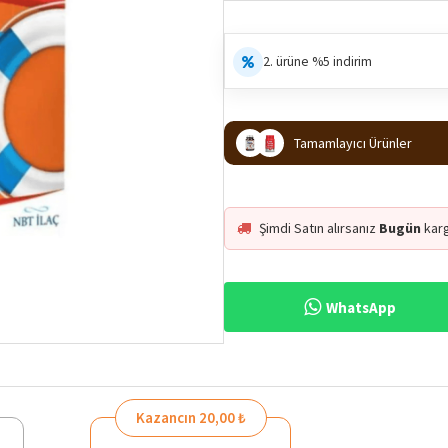
2. ürüne %5 indirim
Tamamlayıcı Ürünler
Şimdi Satın alırsanız
Bugün
kar
WhatsApp
%26
Kazancın 20,00 ₺