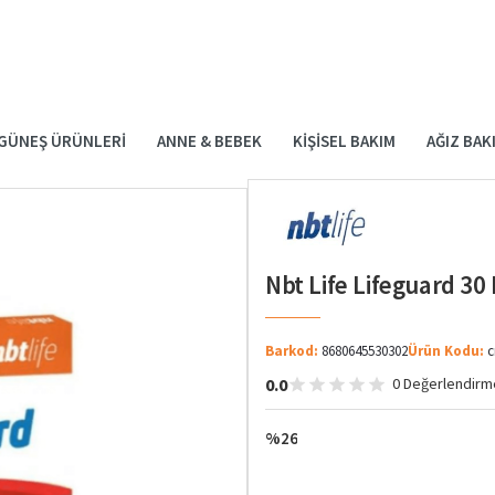
GÜNEŞ ÜRÜNLERI
ANNE & BEBEK
KIŞISEL BAKIM
AĞIZ BAK
Nbt Life Lifeguard 30
Barkod:
8680645530302
Ürün Kodu:
c
0.0
0 Değerlendirm
%26