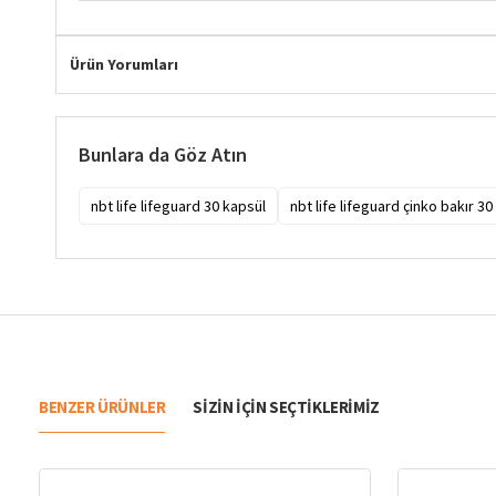
Ürün Yorumları
Bunlara da Göz Atın
nbt life lifeguard 30 kapsül
nbt life lifeguard çinko bakır 30
BENZER ÜRÜNLER
SIZIN IÇIN SEÇTIKLERIMIZ