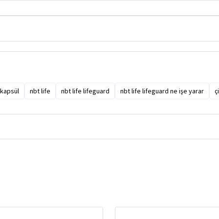
 kapsül
nbt life
nbt life lifeguard
nbt life lifeguard ne işe yarar
ç