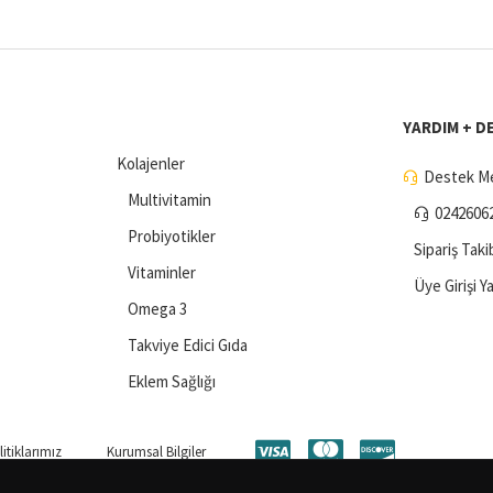
YARDIM + D
Kolajenler
Destek Me
Multivitamin
0242606
Probiyotikler
Sipariş Taki
Vitaminler
Üye Girişi Y
Omega 3
Takviye Edici Gıda
Eklem Sağlığı
itiklarımız
Kurumsal Bilgiler