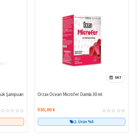
SKT
%14
Çok Satan
ünlük Şampuan
Orzax Ocean Microfer Damla 30 ml
535,00 ₺
Birlikte Al
2. Ürün %5