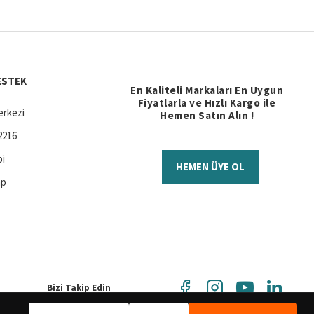
ESTEK
En Kaliteli Markaları En Uygun
Fiyatlarla ve Hızlı Kargo ile
rkezi
Hemen Satın Alın !
2216
bi
HEMEN ÜYE OL
ap
Bizi Takip Edin