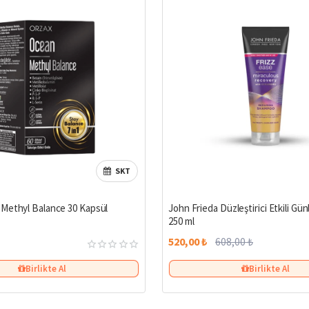
SKT
Methyl Balance 30 Kapsül
John Frieda Düzleştirici Etkili G
250 ml
520,00 ₺
608,00 ₺
Birlikte Al
Birlikte Al