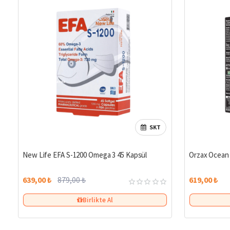
SKT
%27
New Life EFA S-1200 Omega 3 45 Kapsül
Orzax Ocean 
639,00 ₺
879,00 ₺
619,00 ₺
Birlikte Al