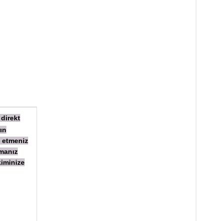
 direkt
ın
 etmeniz
amanız
iminize