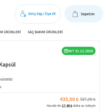
Giriş Yap / Üye Ol
Sepetim
IM ÜRÜNLERI
SAÇ BAKIM ÜRÜNLERI
SKT 31.12.2028
 Kapsül
rs5530302
e
435,00 ₺
587,00 ₺
Havale ile
17,40 ₺
daha az ödeyin