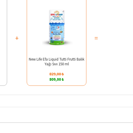
+
=
New Life Efa Liquid Tutti Frutti Balık
Yağı Sıvı 150 ml
829,00 ₺
809,00 ₺