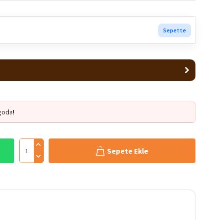
Sepette
goda!
Sepete Ekle