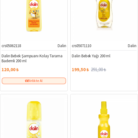
crs05062118
Dalin
crs05071110
Dalin
%31
Dalin Bebek Şampuanı Kolay Tarama
Dalin Bebek Yağı 200 ml
Bademli 200 ml
120,00 ₺
199,50 ₺
291,00 ₺
Birlikte Al