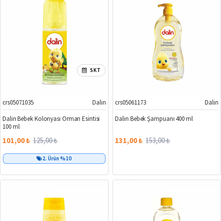
SKT
crs05071035
Dalin
crs05061173
Dalin
%19
%14
Dalin Bebek Kolonyası Orman Esintisi
Dalin Bebek Şampuanı 400 ml
100 ml
101,00 ₺
125,00 ₺
131,00 ₺
153,00 ₺
2. Ürün %10