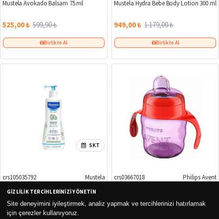
Mustela Avokado Balsam 75 ml
Mustela Hydra Bebe Body Lotion 300 ml
525,00 ₺
599,90 ₺
949,00 ₺
1.179,00 ₺
Birlikte Al
Birlikte Al
SKT
crs105035792
Mustela
crs03667018
Philips Avent
%19
GIZLILIK TERCIHLERINIZI YÖNETIN
Mustela Yenidoğan Şampuan 500 ml
Philips Avent Eğitici Damlatmaz Bardak
6 Ay+ 200 ml
Site deneyimini iyileştirmek, analiz yapmak ve tercihlerinizi hatırlamak
için çerezler kullanıyoruz.
648,00 ₺
799,90 ₺
520,00 ₺