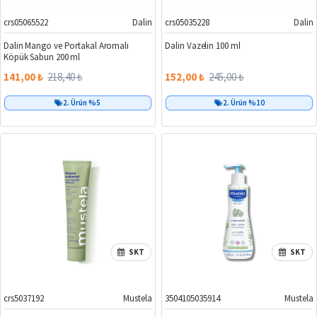
crs05065522
Dalin
crs05035228
Dalin
%35
%38
Dalin Mango ve Portakal Aromalı
Dalin Vazelin 100 ml
Köpük Sabun 200 ml
141,00 ₺
218,40 ₺
152,00 ₺
245,00 ₺
2. Ürün %5
2. Ürün %10
SKT
SKT
crs5037192
Mustela
3504105035914
Mustela
%12
%20