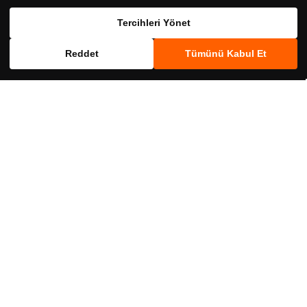
Birlikte Al
Birlikte Al
Tercihleri Yönet
Reddet
Tümünü Kabul Et
crs8710103781981
Philips Avent
crs89039185
Philips Avent
Philips Avent Pipetli Bardak +12 Ay 300
Philips Avent SCF075/06 Ultra Start 0-2
ml - Pembe
Ay 2'li Emzik
961,00 ₺
640,00 ₺
Birlikte Al
Birlikte Al