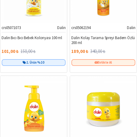
crs05071073
Dalin
crs05062194
Dalin
%33
%44
Dalin Bıcı Bıcı Bebek Kolonyası 100 ml
Dalin Kolay Tarama Spreyi Badem Özlü
200 ml
101,00 ₺
150,00 ₺
189,00 ₺
340,00 ₺
2. Ürün %10
Birlikte Al