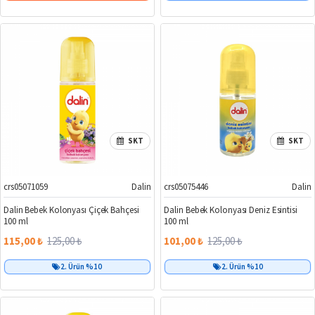
SKT
SKT
crs05071059
Dalin
crs05075446
Dalin
%8
%19
Dalin Bebek Kolonyası Çiçek Bahçesi
Dalin Bebek Kolonyası Deniz Esintisi
100 ml
100 ml
115,00 ₺
125,00 ₺
101,00 ₺
125,00 ₺
2. Ürün %10
2. Ürün %10