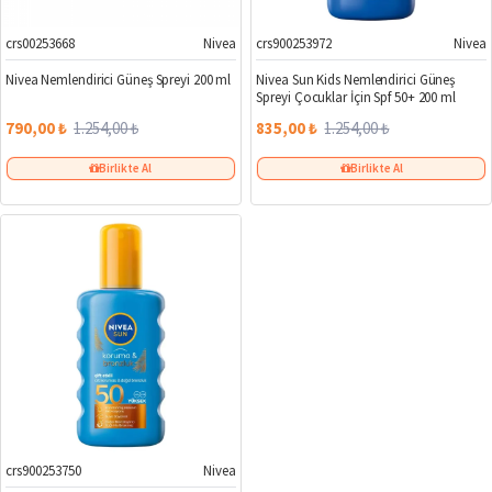
crs00253668
Nivea
crs900253972
Nivea
%37
%33
Nivea Nemlendirici Güneş Spreyi 200 ml
Nivea Sun Kids Nemlendirici Güneş
Spreyi Çocuklar İçin Spf 50+ 200 ml
790,00 ₺
1.254,00 ₺
835,00 ₺
1.254,00 ₺
Birlikte Al
Birlikte Al
crs900253750
Nivea
%36