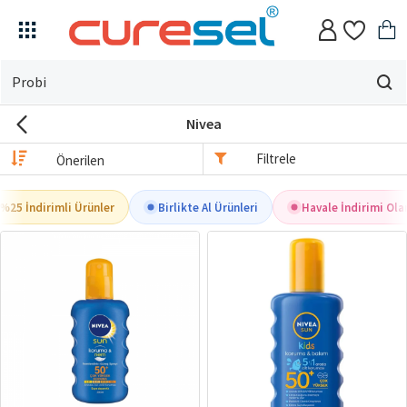
Evin
için
Nivea
ne
arıyorsun?
Filtrele
%25 İndirimli Ürünler
Birlikte Al Ürünleri
Havale İndirimi Ola