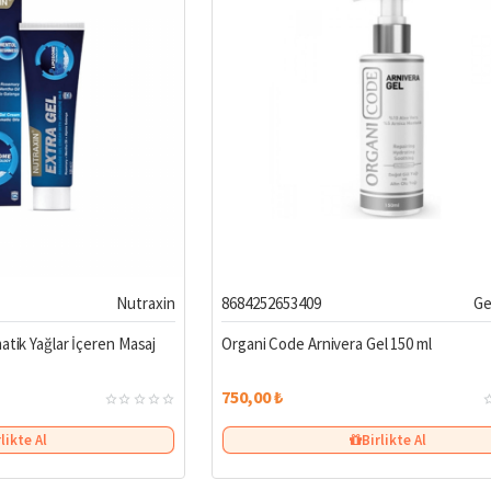
niz hâlâ nemliyken bakım ürününüzü uygulayın.
ut peelingi yapın.
mutlaka SPF korumalı vücut losyonu kullanın.
IŞVERIŞ AVANTAJLARI
antisi
ve kampanyalar
enli ödeme seçenekleri
ini Hak Ediyor
sleyecek ve koruyacak
vücut bakım ürünleri
Curesel.com
’da sizi bekliyor
Nutraxin
8684252653409
Ge
atik Yağlar İçeren Masaj
Organi Code Arnivera Gel 150 ml
750,00 ₺
rlikte Al
Birlikte Al