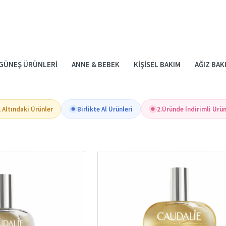
GÜNEŞ ÜRÜNLERI
ANNE & BEBEK
KIŞISEL BAKIM
AĞIZ BAK
 Altındaki Ürünler
Birlikte Al Ürünleri
2.Üründe İndirimli Ürün
ŞILTILI VE SAĞLIKLI BIR TEN İÇIN
 baştan ayağa besleyen, nemlendiren ve tazeleyen
vücut bakım ürünlerini
si
 bir ten yapısını korur. Doğru ürünlerle yapılan bakım, sadece görünümü değil,
 Önemi
 etkenlere maruz kalır. Soğuk hava, güneş ışınları, rüzgâr ve çevresel kirlilik
mümkündür.
orur