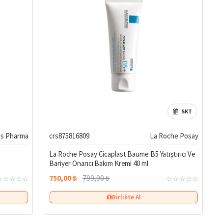
SKT
. Hemen keşfedin ve vücudunuzun ihtiyaç duyduğu bakımı ona verin.
%6
s Pharma
crs875816809
La Roche Posay
La Roche Posay Cicaplast Baume B5 Yatıştırıcı Ve
Bariyer Onarıcı Bakım Kremi 40 ml
750,00 ₺
799,90 ₺
Birlikte Al