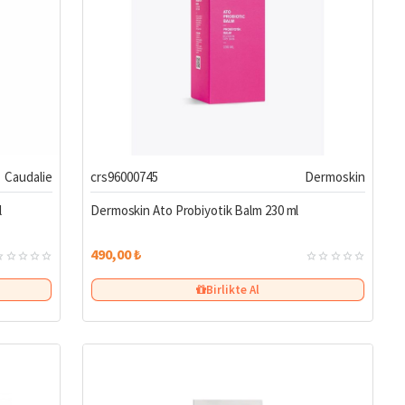
Caudalie
crs96000745
Dermoskin
l
Dermoskin Ato Probiyotik Balm 230 ml
490,00 ₺
Birlikte Al
ların vücut bakım ürünlerini güvenle sipariş edebilirsiniz.