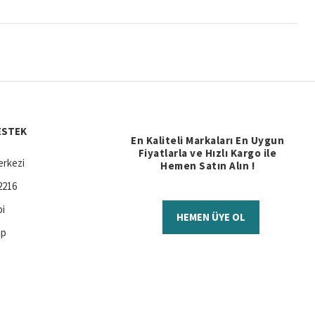
ESTEK
En Kaliteli Markaları En Uygun
Fiyatlarla ve Hızlı Kargo ile
rkezi
Hemen Satın Alın !
2216
bi
HEMEN ÜYE OL
ap