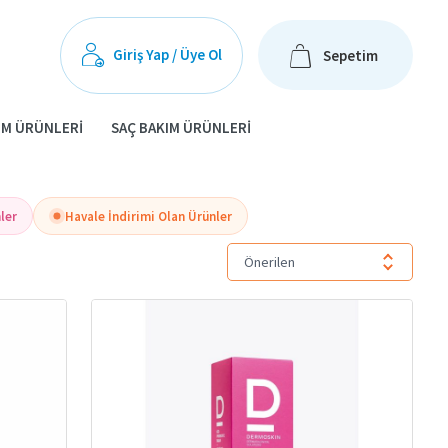
Giriş Yap / Üye Ol
Sepetim
IM ÜRÜNLERI
SAÇ BAKIM ÜRÜNLERI
ler
Havale İndirimi Olan Ürünler
Önerilen
zlere sunar. Günlük vücut bakımı, cildin pürüzsüz görünmesini sağlar,
 aynı zamanda cildin doğal bariyerini de güçlendirir.
, cilt sağlığını olumsuz etkileyebilir. Düzenli vücut bakımı ile bu