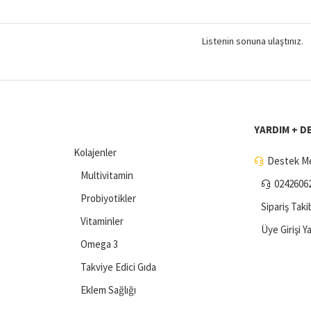
Listenin sonuna ulaştınız.
YARDIM + D
Kolajenler
Destek Me
Multivitamin
0242606
Probiyotikler
Sipariş Taki
Vitaminler
Üye Girişi Y
Omega 3
Takviye Edici Gıda
Eklem Sağlığı