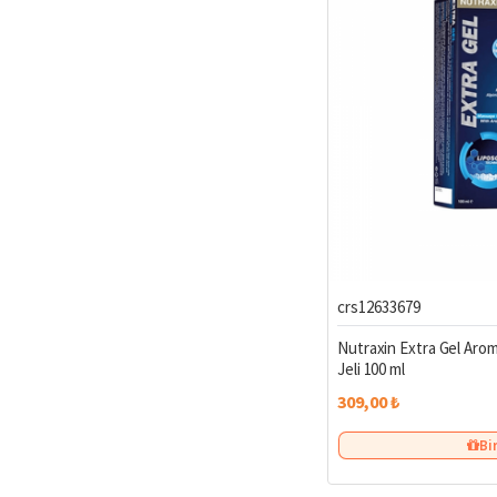
Duştan sonra cildi
Haftada 1-2 kez vüc
Güneşli havalarda 
CURESEL.COM AL
Orijinal ürün gar
Avantajlı fiyatlar
Hızlı kargo
ve güv
Vücudunuz En İyis
Cildinizi şımartacak, be
crs12633679
Nutraxin Extra Gel Arom
Jeli 100 ml
309,00 ₺
Bi