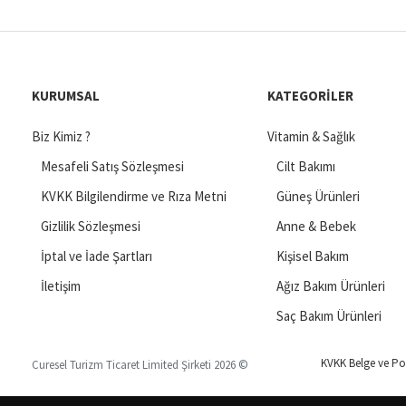
Vichy, La Roche-Posay,
Curesel.com’da sizlerle b
ANTI-AGING ÜRÜ
Ürünleri düzenli ve 
KURUMSAL
KATEGORILER
Retinol içerikli ür
Nemlendirici ve gün
Biz Kimiz ?
Vitamin & Sağlık
İlk kullanımda cildi
Mesafeli Satış Sözleşmesi
Cilt Bakımı
Curesel.com Avan
KVKK Bilgilendirme ve Rıza Metni
Güneş Ürünleri
Anti-aging ürünlerimizi
se
Gizlilik Sözleşmesi
Anne & Bebek
kaliteli bakım ürünleri
İptal ve İade Şartları
Kişisel Bakım
ŞIMDI ALIN, IŞIL
İletişim
Ağız Bakım Ürünleri
Curesel.com anti-age k
Saç Bakım Ürünleri
almaya meydan okumak için
KVKK Belge ve Pol
Curesel Turizm Ticaret Limited Şirketi 2026 ©