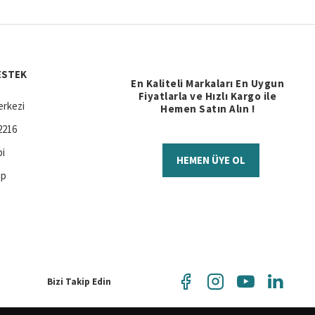
y
gibi yaşlanma karşıtı bakımda uzman markaların en etkili ürünleri
ESTEK
En Kaliteli Markaları En Uygun
Fiyatlarla ve Hızlı Kargo ile
rkezi
Hemen Satın Alın !
2216
bi
HEMEN ÜYE OL
işte indirim
, sepette anlık kampanyalar ve hızlı kargo fırsatlarıyla
ap
e sağlık, canlılık ve kendinize olan güveni kazandırır. Şimdi siz de yaş
Bizi Takip Edin