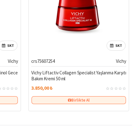
SKT
SKT
Vichy
crs75607254
Vichy
tinol Gece
Vichy Liftactiv Collagen Specialist Yaşlanma Karşıtı
Bakım Kremi 50 ml
3.850,00 ₺
abilir. 25+, 35+, 45+ gibi farklı yaş aralıklarına özel olarak geliştirilmiş
Birlikte Al
; alkol, paraben, SLS ve parfüm gibi cildi tahriş edebilecek
 ciltlerde dahi güvenle kullanılabilir.