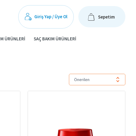
Giriş Yap / Üye Ol
Sepetim
IM ÜRÜNLERI
SAÇ BAKIM ÜRÜNLERI
Önerilen
tileri en aza indirmek için özel olarak geliştirilen
anti-aging bakım
 karşıtı ürünler, cildinize zamanın ötesinde bir görünüm kazandırır.
ırışıklık, sarkma ve leke oluşumu
gibi yaşlanma belirtilerine yol açar.
 edilmiştir.