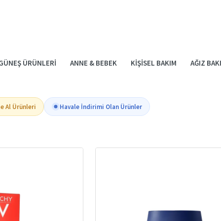
GÜNEŞ ÜRÜNLERI
ANNE & BEBEK
KIŞISEL BAKIM
AĞIZ BAK
te Al Ürünleri
Havale İndirimi Olan Ürünler
R – CURESEL.COM ILE GENÇ VE CANLI BIR CILT
ciktirmek ve
ciltteki ince çizgiler, kırışıklıklar, elastikiyet kaybı
gibi belir
zleri bekliyor. Bilimsel içerikler ve yenilikçi formüllerle tasarlanan yaşlanma
akım Ürünleri Kullanılmalı?
al olarak kolajen ve elastin üretimini azaltır. Bu da zamanla ciltte
matlık, k
eci yavaşlatmak ve cilde yeniden canlılık kazandırmak için özel olarak formüle
 içerikler
(Retinol, Peptitler, Kolajen)