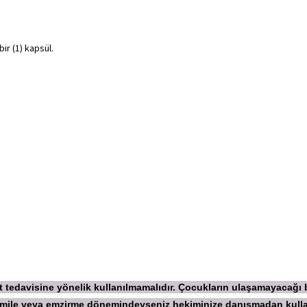
ir (1) kapsül.
ekt tedavisine yönelik kullanılmamalıdır. Çocukların ulaşamayacağı
 Hamile veya emzirme dönemindeyseniz hekiminize danışmadan
kull