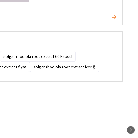
solgar rhodiola root extract 60 kapsül
t extract fiyat
solgar rhodiola root extract içeriği