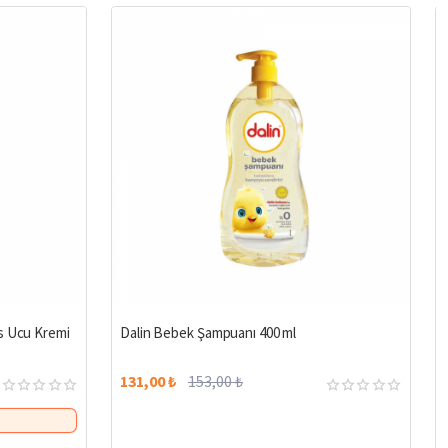
%3
%14
s Ucu Kremi
Dalin Bebek Şampuanı 400 ml
131,00 ₺
153,00 ₺