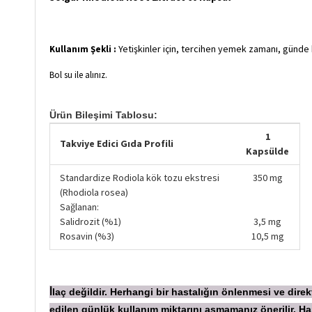
Yetişkinler için, tercihen yemek zamanı, günde b
Kullanım Şekli :
Bol su ile alınız.
Ürün Bileşimi Tablosu:
1
Takviye Edici Gıda Profili
Kapsülde
Standardize Rodiola kök tozu ekstresi
350 mg
(Rhodiola rosea)
Sağlanan:
Salidrozit (%1)
3,5 mg
Rosavin (%3)
10,5 mg
laç değildir. Herhangi bir hastalığın önlenmesi ve dir
İ
edilen günlük kullanım miktarını aşmamanız önerilir.