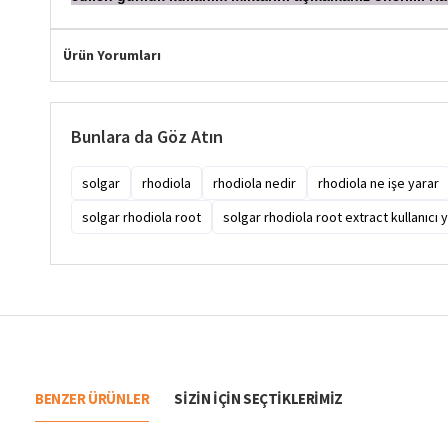
Ürün Yorumları
Bunlara da Göz Atın
solgar
rhodiola
rhodiola nedir
rhodiola ne işe yarar
solgar rhodiola root
solgar rhodiola root extract kullanıcı 
BENZER ÜRÜNLER
SIZIN IÇIN SEÇTIKLERIMIZ