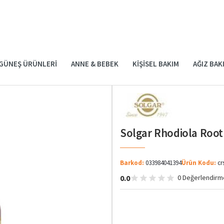
GÜNEŞ ÜRÜNLERI
ANNE & BEBEK
KIŞISEL BAKIM
AĞIZ BAK
Solgar Rhodiola Root
Barkod:
033984041394
Ürün Kodu:
cr
0.0
0 Değerlendirm