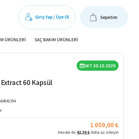
Giriş Yap / Üye Ol
Sepetim
IM ÜRÜNLERI
SAÇ BAKIM ÜRÜNLERI
SKT 30.10.2029
 Extract 60 Kapsül
s84041394
e
1.059,00 ₺
Havale ile
42,36 ₺
daha az ödeyin