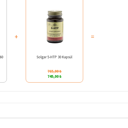
+
=
 60
Solgar 5-HTP 30 Kapsül
765,00 ₺
745,00 ₺