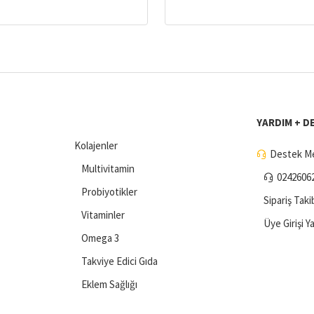
YARDIM + D
Kolajenler
Destek Me
Multivitamin
0242606
Probiyotikler
Sipariş Taki
Vitaminler
Üye Girişi Y
Omega 3
Takviye Edici Gıda
Eklem Sağlığı