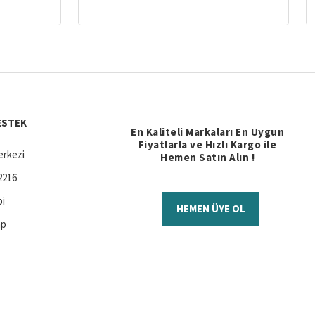
ESTEK
En Kaliteli Markaları En Uygun
Fiyatlarla ve Hızlı Kargo ile
rkezi
Hemen Satın Alın !
2216
bi
HEMEN ÜYE OL
ap