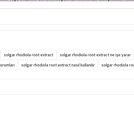
solgar rhodiola root extract
solgar rhodiola root extract ne işe yarar
yorumları
solgar rhodiola root extract nasıl kullanılır
solgar rhodiola roo