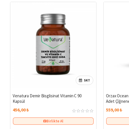
SKT
Venatura Demir Bisglisinat Vitamin C 90
Orzax Ocean 
Kapsül
Adet Çİğnene
456,00 ₺
559,00 ₺
Birlikte Al