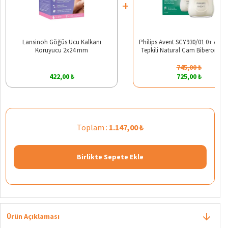
+
Lansinoh Göğüs Ucu Kalkanı
Philips Avent SCY930/01 0+ Ay D
Koruyucu 2x24 mm
Tepkili Natural Cam Biberon 12
745,00 ₺
422,00 ₺
725,00 ₺
Toplam :
1.147,00 ₺
Birlikte Sepete Ekle
Ürün Açıklaması