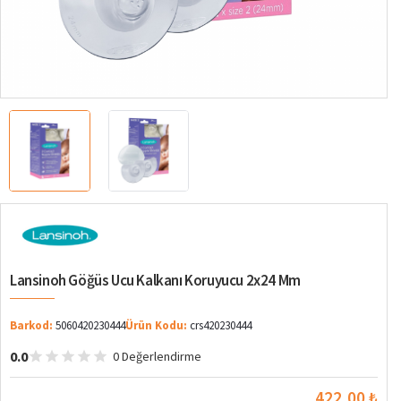
Lansinoh Göğüs Ucu Kalkanı Koruyucu 2x24 Mm
Barkod:
5060420230444
Ürün Kodu:
crs420230444
0.0
0 Değerlendirme
422,00 ₺