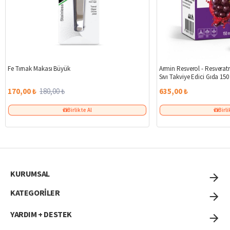
%6
Fe Tırnak Makası Büyük
Armin Resverol - Resveratr
Sıvı Takviye Edici Gıda 150
170,00 ₺
180,00 ₺
635,00 ₺
Birlikte Al
Birli
KURUMSAL
KATEGORİLER
YARDIM + DESTEK