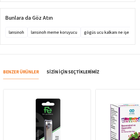
Bunlara da Göz Atın
lansinoh
lansinoh meme koruyucu
gögüs ucu kalkanı ne işe yarar
BENZER ÜRÜNLER
SIZIN IÇIN SEÇTIKLERIMIZ