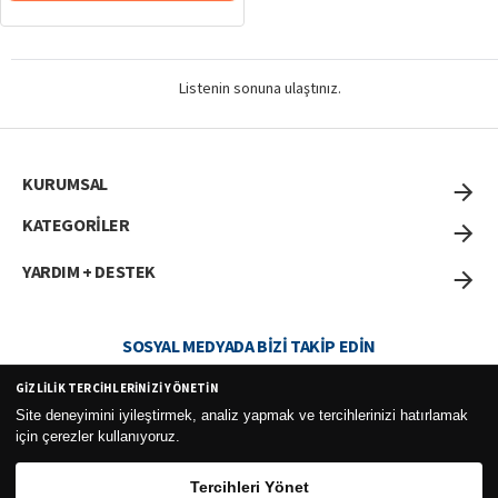
Listenin sonuna ulaştınız.
KURUMSAL
KATEGORİLER
YARDIM + DESTEK
SOSYAL MEDYADA BIZI TAKIP EDIN
GIZLILIK TERCIHLERINIZI YÖNETIN
Site deneyimini iyileştirmek, analiz yapmak ve tercihlerinizi hatırlamak
için çerezler kullanıyoruz.
Curesel Turizm Ticaret Limited Şirketi 2026 ©
Tercihleri Yönet