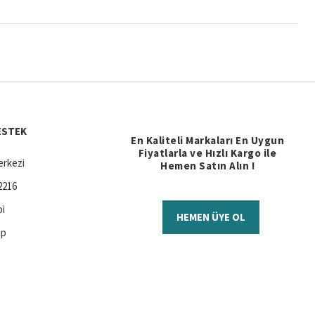
ESTEK
En Kaliteli Markaları En Uygun
Fiyatlarla ve Hızlı Kargo ile
rkezi
Hemen Satın Alın !
2216
bi
HEMEN ÜYE OL
ap