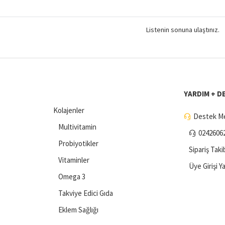
Listenin sonuna ulaştınız.
YARDIM + D
Kolajenler
Destek Me
Multivitamin
0242606
Probiyotikler
Sipariş Taki
Vitaminler
Üye Girişi Y
Omega 3
Takviye Edici Gıda
Eklem Sağlığı