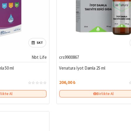
SKT
Nbt Life
crs9900867
la 50 ml
Venatura İyot Damla 25 ml
206,00 ₺
rlikte Al
Birlikte Al