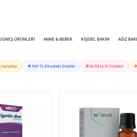
GÜNEŞ ÜRÜNLERI
ANNE & BEBEK
KIŞISEL BAKIM
AĞIZ BAK
k Satanlar
500 TL Altındaki Ürünler
Birlikte Al Ürünleri