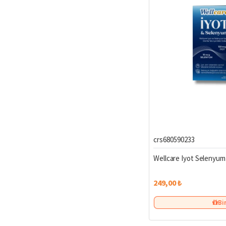
crs680590233
Wellcare Iyot Selenyum 
249,00 ₺
Bi