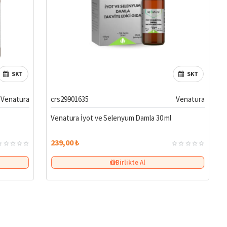
SKT
SKT
Venatura
crs29901635
Venatura
Venatura İyot ve Selenyum Damla 30 ml
239,00 ₺
Birlikte Al