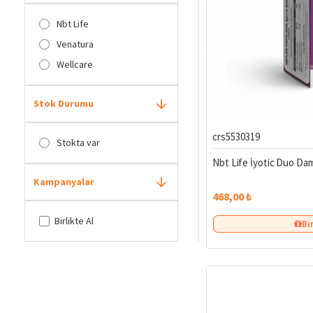
Nbt Life
Venatura
Wellcare
Stok Durumu
crs5530319
Stokta var
Nbt Life İyotic Duo Dam
Kampanyalar
468,00 ₺
Birlikte Al
Bi