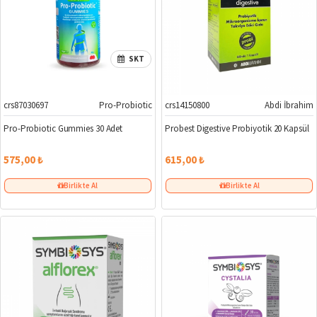
SKT
crs87030697
Pro-Probiotic
crs14150800
Abdi İbrahim
Pro-Probiotic Gummies 30 Adet
Probest Digestive Probiyotik 20 Kapsül
575,00 ₺
615,00 ₺
Birlikte Al
Birlikte Al