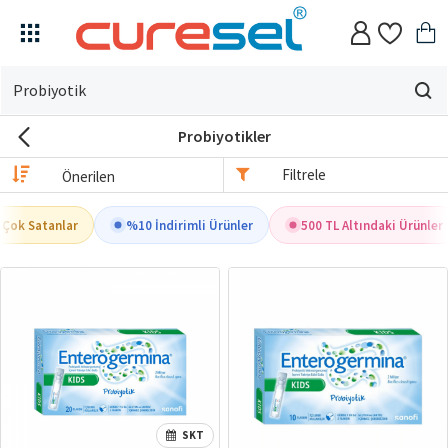
Evin
için
Probiyotikler
ne
arıyorsun?
Filtrele
Çok Satanlar
%10 İndirimli Ürünler
500 TL Altındaki Ürünler
SKT