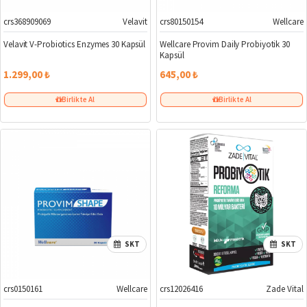
crs368909069
Velavit
crs80150154
Wellcare
Velavit V-Probiotics Enzymes 30 Kapsül
Wellcare Provim Daily Probiyotik 30
Kapsül
1.299,00 ₺
645,00 ₺
Birlikte Al
Birlikte Al
SKT
SKT
crs0150161
Wellcare
crs12026416
Zade Vital