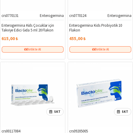
crs0770131
Enterogermina
crs0770124
Enterogermina
Enterogermina Kids Çocuklar için
Enterogermina Kids Probiyotik 10
Takviye Edici Gıda 5 ml 20 Flakon
Flakon
615,00 ₺
455,00 ₺
Birlikte Al
Birlikte Al
SKT
SKT
crs00117084
crs09205005