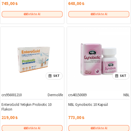
745,00 ₺
648,00 ₺
Birlikte Al
Birlikte Al
SKT
SKT
crs956001210
Dermolife
crs40150089
NBL
EnteroGold Yetişkin Probiotic 10
NBL Gynobiotic 10 Kapsül
Flakon
219,00 ₺
773,00 ₺
Birlikte Al
Birlikte Al