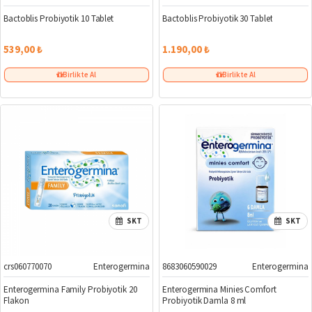
Bactoblis Probiyotik 10 Tablet
Bactoblis Probiyotik 30 Tablet
539,00 ₺
1.190,00 ₺
Birlikte Al
Birlikte Al
SKT
SKT
crs060770070
Enterogermina
8683060590029
Enterogermina
Yeni
Enterogermina Family Probiyotik 20
Enterogermina Minies Comfort
Flakon
Probiyotik Damla 8 ml