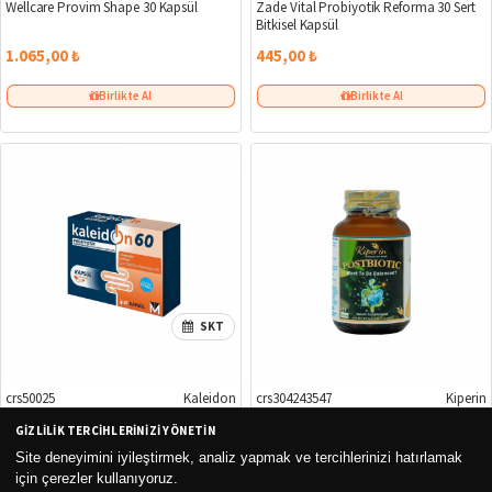
Wellcare Provim Shape 30 Kapsül
Zade Vital Probiyotik Reforma 30 Sert
Bitkisel Kapsül
1.065,00 ₺
445,00 ₺
Birlikte Al
Birlikte Al
SKT
crs50025
Kaleidon
crs304243547
Kiperin
GIZLILIK TERCIHLERINIZI YÖNETIN
Kaleidon 60 mg 20 Kapsül
Kiperin Postbiyotik 21 Kapsül
Site deneyimini iyileştirmek, analiz yapmak ve tercihlerinizi hatırlamak
için çerezler kullanıyoruz.
800,00 ₺
899,00 ₺