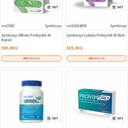
SKT
SKT
crs27505
Symbiosys
crs310314939
Symbiosys
Symbiosys Alflorex Probiyotik 30
Symbiosys Cystalia Probiyotik 30 Stick
Kapsül
585,00 ₺
515,00 ₺
Birlikte Al
Birlikte Al
SKT
SKT