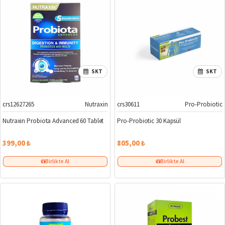
SKT
SKT
crs12627265
Nutraxin
crs30611
Pro-Probiotic
Nutraxin Probiota Advanced 60 Tablet
Pro-Probiotic 30 Kapsül
399,00 ₺
805,00 ₺
Birlikte Al
Birlikte Al