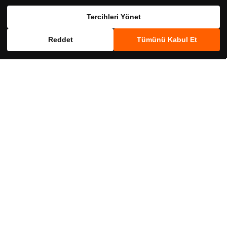
Birlikte Al
Birlikte Al
Tercihleri Yönet
Reddet
Tümünü Kabul Et
crs50345
NBL
crs40590045
NBL
NBL Probiotic ATP Takviye Edici Gıda
NBL Probiotic D3drop Takviye Edici
20 Saşe
Gıda 7.5 ml
850,00 ₺
990,00 ₺
Birlikte Al
Birlikte Al