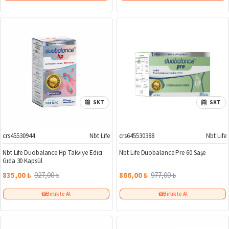
SKT
SKT
crs45530944
Nbt Life
crs645530388
Nbt Life
%10
%11
Nbt Life Duobalance Hp Takviye Edici
Nbt Life Duobalance Pre 60 Saşe
Gıda 30 Kapsül
835,00 ₺
927,00 ₺
866,00 ₺
977,00 ₺
Birlikte Al
Birlikte Al