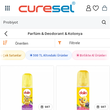
Evin
için
Parfüm & Deodorant & Kolonya
ne
arıyorsun?
Filtrele
n Çok Satanlar
500 TL Altındaki Ürünler
Birlikte Al Ürünleri
SKT
SKT