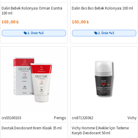
Dalin Bebek Kolonyası Orman Esintisi
Dalin Bıcı Bıcı Bebek Kolonyası 100 ml
100 ml
103,00 ₺
103,00 ₺
2. Ürün %5
2. Ürün %5
crs55100103
Perrigo
crs871320362
Vichy
Deotak Deodorant Krem Klasik 35 ml
Vichy Homme Erkekler İçin Terleme
Karşıtı Deodorant 50 ml