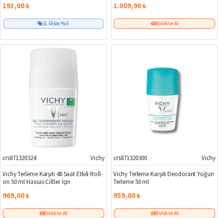
193,00 ₺
1.009,90 ₺
Birlikte Al
Birlikte Al
2. Ürün %5
crs871320324
Vichy
crs871320300
Vichy
Vichy Terleme Karşıtı 48 Saat Etkili Roll-
Vichy Terleme Karşıtı Deodorant Yoğun
on 50 ml Hassas Ciltler İçin
Terleme 50 ml
969,00 ₺
959,00 ₺
Birlikte Al
Birlikte Al