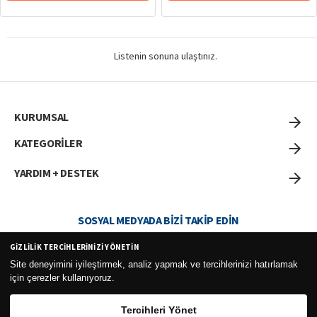
Listenin sonuna ulaştınız.
KURUMSAL
KATEGORİLER
YARDIM + DESTEK
SOSYAL MEDYADA BIZI TAKIP EDIN
GIZLILIK TERCIHLERINIZI YÖNETIN
Site deneyimini iyileştirmek, analiz yapmak ve tercihlerinizi hatırlamak
için çerezler kullanıyoruz.
Curesel Turizm Ticaret Limited Şirketi 2026 ©
Tercihleri Yönet