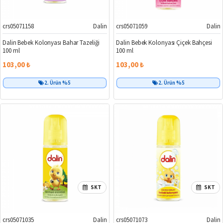
crs05071158
Dalin
crs05071059
Dalin
Dalin Bebek Kolonyası Bahar Tazeliği
Dalin Bebek Kolonyası Çiçek Bahçesi
100 ml
100 ml
103,00 ₺
103,00 ₺
2. Ürün %5
2. Ürün %5
SKT
SKT
crs05071035
Dalin
crs05071073
Dalin