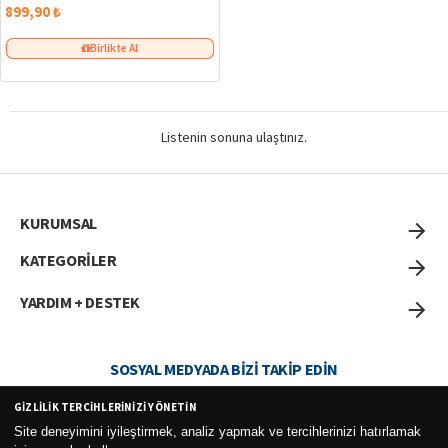
899,90 ₺
Birlikte Al
Listenin sonuna ulaştınız.
KURUMSAL
KATEGORİLER
YARDIM + DESTEK
SOSYAL MEDYADA BIZI TAKIP EDIN
GIZLILIK TERCIHLERINIZI YÖNETIN
Site deneyimini iyileştirmek, analiz yapmak ve tercihlerinizi hatırlamak