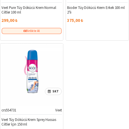
Veet Pure Tüy Dökücü Krem Normal
Bioder Tüy Dökücü Krem Erkek 100 ml
Ciltler 100 ml
2'li
299,00 ₺
375,00 ₺
Birlikte Al
SKT
crs554731
Veet
Veet Tüy Dökücü Krem Sprey Hassas
Ciltler İçin 150 ml