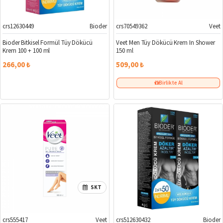
crs12630449
Bioder
crs70549362
Veet
Bioder Bitkisel Formül Tüy Dökücü
Veet Men Tüy Dökücü Krem In Shower
Krem 100 + 100 ml
150 ml
266,00 ₺
509,00 ₺
Birlikte Al
SKT
crs555417
Veet
crs512630432
Bioder