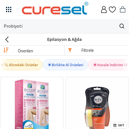
Evin
için
Epilasyon & Ağda
ne
arıyorsun?
Filtrele
0 TL Altındaki Ürünler
Birlikte Al Ürünleri
Havale İndirimi Ola
SKT