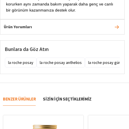
korurken aynı zamanda bakım yaparak daha genç ve canlı
bir görünüm kazanmanıza destek olur.
Ürün Yorumları
Bunlara da Göz Atın
la roche posay
la roche posay anthelios
la roche posay güneş k
BENZER ÜRÜNLER
SIZIN IÇIN SEÇTIKLERIMIZ