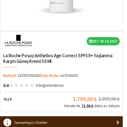
%14
SKT 30.10.2027
La Roche Posay Anthelios Age Correct SPF50+ Yaşlanma
Karşıtı Güneş Kremi 50 Ml
Barkod:
3337875761031
Ürün Kodu:
crs75761031
0.0
0 Değerlendirme
1.799,00 ₺
2.099,90 ₺
%14
Havale ile
71,96 ₺
daha az ödeyin
Tamamlayıcı Ürünler