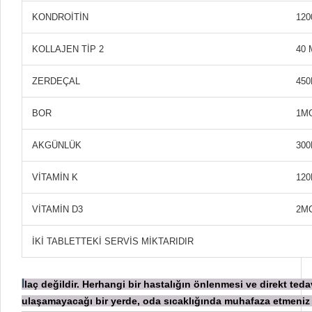
KONDROITIN
12
KOLLAJEN TIP 2
40
ZERDEÇAL
45
BOR
1M
AKGÜNLÜK
30
VITAMIN K
12
VITAMIN D3
2M
IKI TABLETTEKI SERVIS MIKTARIDIR
laç değildir. Herhangi bir hastalığın önlenmesi ve direkt ted
İ
ulaşamayacağı bir yerde, oda sıcaklığında muhafaza etmeniz 