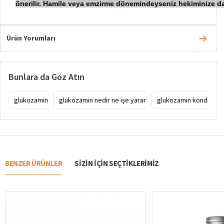
önerilir. Hamile veya emzirme dönemindeyseniz hekiminize
Ürün Yorumları
Bunlara da Göz Atın
glukozamin
glukozamin nedir ne işe yarar
glukozamin kondroitin
BENZER ÜRÜNLER
SIZIN IÇIN SEÇTIKLERIMIZ