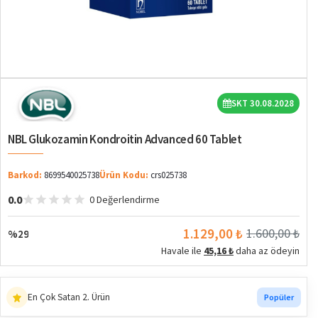
%29
SKT 30.08.2028
NBL Glukozamin Kondroitin Advanced 60 Tablet
Barkod:
8699540025738
Ürün Kodu:
crs025738
0.0
0 Değerlendirme
1.129,00 ₺
1.600,00 ₺
%29
Havale ile
45,16 ₺
daha az ödeyin
En Çok Satan 2. Ürün
Popüler