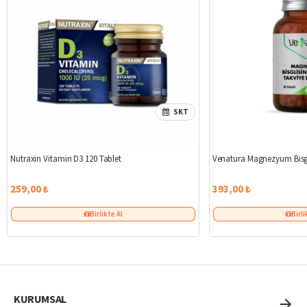
SKT
Yeni
Nutraxin Vitamin D3 120 Tablet
Venatura Magnezyum Bisgl
259,00 ₺
393,00 ₺
Birlikte Al
Birli
KURUMSAL