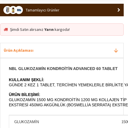
Tamamlayıcı Ürünler
Şimdi Satın alırsanız
Yarın
kargoda!
Ürün Açıklaması
NBL GLUKOZAMIN KONDROITIN ADVANCED 60 TABLET
KULLANIM ŞEKLI:
GÜNDE 2 KEZ 1 TABLET, TERCIHEN YEMEKLERLE BIRLIKTE 
ÜRÜN BILEŞIMI:
GLUKOZAMIN 1500 MG KONDROITIN 1200 MG KOLLAJEN TIP 
EKSTRESI 450MG AKGÜNLÜK (BOSWELLIA SERRATA) EKSTRE
GLUKOZAMIN
150