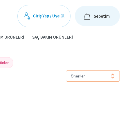
Giriş Yap / Üye Ol
Sepetim
IM ÜRÜNLERI
SAÇ BAKIM ÜRÜNLERI
rünler
Önerilen