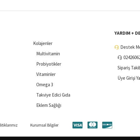
YARDIM + D
Kolajenler
Destek Me
Multivitamin
0242606
Probiyotikler
Sipariş Taki
Vitaminler
Üye Girişi Y
Omega 3
Takviye Edici Gıda
Eklem Sağlığı
itiklarımız
Kurumsal Bilgiler