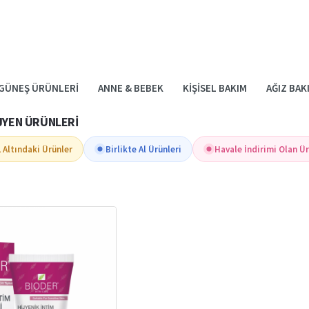
GÜNEŞ ÜRÜNLERI
ANNE & BEBEK
KIŞISEL BAKIM
AĞIZ BAK
IJYEN ÜRÜNLERI
 Altındaki Ürünler
Birlikte Al Ürünleri
Havale İndirimi Olan Ü