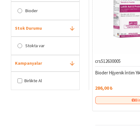
Bioder
Stok Durumu
Stokta var
crs512630005
Kampanyalar
Bioder Hijyenik İntim Yı
Birlikte Al
286,00 ₺
Bi