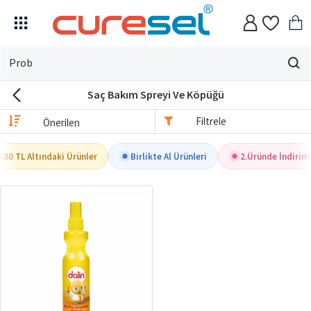
Evin
için
Saç Bakım Spreyi Ve Köpüğü
ne
arıyorsun?
Filtrele
500 TL Altındaki Ürünler
Birlikte Al Ürünleri
2.Üründe İndiriml