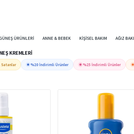
GÜNEŞ ÜRÜNLERI
ANNE & BEBEK
KIŞISEL BAKIM
AĞIZ BAK
NEŞ KREMLERI
 Satanlar
%20 İndirimli Ürünler
%25 İndirimli Ürünler
 GÜNEŞ KREMLERI – HASSAS CILTLER İÇIN GÜVEN
bebek ve çocuk güneş kremleri
, en hassas ciltleri dahi korumak için özel 
imyasallar içermez. Miniklerin cildi, UVA ve UVB ışınlarına karşı güvenle korun
Güneş Kremlerinin Önemi
kinlere kıyasla daha ince ve savunmasızdır. Bu nedenle güneş ışınlarının zara
yıllarda cilt sağlığını olumsuz etkileyebilir. Düzenli güneş koruma kullanmak,
 GÜNEŞ KREMLERI NE İŞE YARAR?