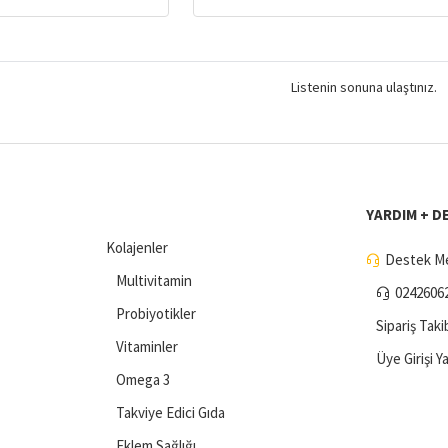
Listenin sonuna ulaştınız.
YARDIM + D
Kolajenler
Destek Me
Multivitamin
0242606
Probiyotikler
Sipariş Taki
Vitaminler
Üye Girişi Y
Omega 3
Takviye Edici Gıda
Eklem Sağlığı