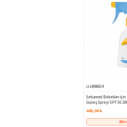
Güneşe çıkmadan 20
Her 2 saatte bir, y
Güneşin en yoğun o
MINIKLERIN CIL
Sağlıklı, mutlu ve güvenli b
Çok Satan
crs898654
Sebamed Bebekler için
Güneş Spreyi SPF 50 20
445,00 ₺
Bi