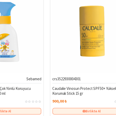
 dakika önce tüm açıkta kalan bölgelere sürün.
üzme ve terleme sonrası tekrar uygulayın.
lduğu saatlerde (11:00–16:00) gölgede kalmaya özen gösterin.
DINI GÜNEŞTEN KORUYUN
ir yaz için
Curesel.com
’daki bebek ve çocuk güneş kremlerini inceleyin, gün
Sebamed
crs3522930004301
 Çok Yönlü Koruyucu
Caudalie Vinosun Protect SPF50+ Yükse
0 ml
Korumalı Stick 15 gr
900,00 ₺
rlikte Al
Birlikte Al