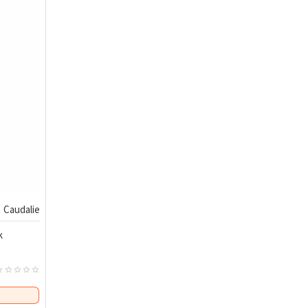
eşin keyfini güvenle çıkarın.
Caudalie
k