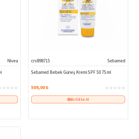
%33
Nivea
crs898715
Sebamed
i
Sebamed Bebek Güneş Kremi SPF 50 75 ml
509,00 ₺
Birlikte Al