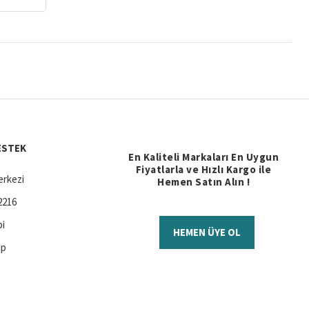
ESTEK
En Kaliteli Markaları En Uygun
Fiyatlarla ve Hızlı Kargo ile
rkezi
Hemen Satın Alın !
2216
bi
HEMEN ÜYE OL
ap