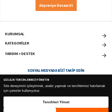
Alışverişe Devam Et
KURUMSAL
KATEGORİLER
YARDIM + DESTEK
SOSYAL MEDYADA BIZI TAKIP EDIN
GIZLILIK TERCIHLERINIZI YÖNETIN
Site deneyimini iyileştirmek, analiz yapmak ve tercihlerinizi hatırlamak
için çerezler kullanıyoruz.
Curesel Turizm Ticaret Limited Şirketi 2026 ©
Tercihleri Yönet