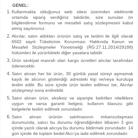
GENEL:
Kullanmakta olduğunuz web sitesi üzerinden elektronik
ortamda sipariş verdiğiniz takdirde, size sunulan ön
bilgilendirme formunu ve mesafeli satış sözleşmesini kabul
etmiş sayılırsınız.
Alıcılar, satın aldıkları ürünün satış ve teslimi ile ilgili olarak
6502 sayılı Tüketicinin Korunması Hakkında Kanun ve
Mesafeli Sözleşmeler Yönetmeliği (RG:27.11.2014/29188)
hükümleri ile yürürlükteki diğer yasalara tabidir.
Ürün sevkiyat masrafı olan kargo ücretleri alıcılar tarafından
ödenecektir.
Satın alınan her bir ürün, 30 günlük yasal süreyi aşmamak
kaydı ile alıcının gösterdiği adresteki kişi ve/veya kuruluşa
teslim edilir. Bu süre içinde ürün teslim edilmez ise, Alıcılar
sözleşmeyi sona erdirebilir.
Satın alınan ürün, eksiksiz ve siparişte belirtilen niteliklere
uygun ve varsa garanti belgesi, kullanım klavuzu gibi
belgelerle teslim edilmek zorundadır.
Satın alınan ürünün satılmasının imkansızlaşması
durumunda, satıcı bu durumu öğrendiğinden itibaren 3 gün
içinde yazılı olarak alıcıya bu durumu bildirmek zorundadır. 14
gün içinde de toplam bedel Alıcı’ya iade edilmek zorundadır.