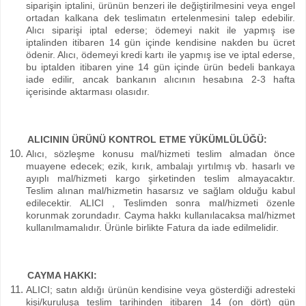
siparişin iptalini, ürünün benzeri ile değiştirilmesini veya engel
ortadan kalkana dek teslimatın ertelenmesini talep edebilir.
Alıcı siparişi iptal ederse; ödemeyi nakit ile yapmış ise
iptalinden itibaren 14 gün içinde kendisine nakden bu ücret
ödenir. Alıcı, ödemeyi kredi kartı ile yapmış ise ve iptal ederse,
bu iptalden itibaren yine 14 gün içinde ürün bedeli bankaya
iade edilir, ancak bankanın alıcının hesabına 2-3 hafta
içerisinde aktarması olasıdır.
ALICININ ÜRÜNÜ KONTROL ETME YÜKÜMLÜLÜĞÜ:
Alıcı, sözleşme konusu mal/hizmeti teslim almadan önce
muayene edecek; ezik, kırık, ambalajı yırtılmış vb. hasarlı ve
ayıplı mal/hizmeti kargo şirketinden teslim almayacaktır.
Teslim alınan mal/hizmetin hasarsız ve sağlam olduğu kabul
edilecektir. ALICI , Teslimden sonra mal/hizmeti özenle
korunmak zorundadır. Cayma hakkı kullanılacaksa mal/hizmet
kullanılmamalıdır. Ürünle birlikte Fatura da iade edilmelidir.
CAYMA HAKKI:
ALICI; satın aldığı ürünün kendisine veya gösterdiği adresteki
kişi/kuruluşa teslim tarihinden itibaren 14 (on dört) gün