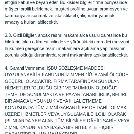
ettiğini kabul ve beyan eder. Bu kişisel bilgiler firma bünyesinde
müşteri profili belirlemek, müşteri profiline uygun promosyon ve
kampanyalar sunmak ve istatistiksel çalışmalar yapmak
amacıyla kullanılabilecektir.
3.3. Gizli Bilgiler, ancak resmi makamlarca usulü dairesinde bu
bilgilerin talep edilmesi halinde ve yürürlükteki emredici mevzuat
hükümleri gereğince resmi makamlara açıklama yapılmasının
zorunlu olduğu durumlarda resmi makamlara açıklanabilecektir.
4. Garanti Vermeme: İŞBU SÖZLEŞME MADDESİ
UYGULANABİLİR KANUNUN İZİN VERDİĞİ AZAMİ ÖLÇÜDE
GEÇERLİ OLACAKTIR. FİRMA TARAFINDAN SUNULAN
HİZMETLER "OLDUĞU GİBİ” VE "MÜMKÜN OLDUĞU”
TEMELDE SUNULMAKTA VE PAZARLANABİLİRLİK, BELİRLİ
BİR AMACA UYGUNLUK VEYA İHLAL ETMEME
KONUSUNDA TÜM ZIMNİ GARANTİLER DE DÂHİL OLMAK
ÜZERE HİZMETLER VEYA UYGULAMA İLE İLGİLİ OLARAK
(BUNLARDA YER ALAN TÜM BİLGİLER DÂHİL) SARİH VEYA
ZIMNİ, KANUNİ VEYA BAŞKA BİR NİTELİKTE HİÇBİR
GARANTİDE BULUNMAMAKTADIR.