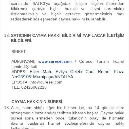
içerisinde, SATICI’ya aşağıdaki iletişim bilgileri üzerinden
bildirmek şartıyla hiçbir hukuki ve cezai sorumluluk
üstlenmeksizin ve hiçbir gerekçe göstermeksizin malı
reddederek sözleşmeden cayma hakkını kullanabilir
.
SATICININ CAYMA HAKKI BİLDİRİMİ YAPILACAK İLETİŞİM
BİLGİLERİ:
ŞİRKET
www.curesel.com
ADI/UNVANI:
/ Curesel Turizm Ticaret
Limited Şirketi
Etiler Mah. Evliya Çelebi Cad. Remel Plaza
ADRES:
No:23/106
Muratpaşa/ANTALYA
EPOSTA: info@curesel.com
TEL: 02426062216
CAYMA HAKKININ SÜRESİ:
Alıcı, satın aldığı eğer bir hizmet ise, bu 14 günlük süre
sözleşmenin imzalandığı tarihten itibaren başlar. Cayma hakkı
süresi sona ermeden önce, tüketicinin onayı ile hizmetin
ifasına başlanan hizmet sözleşmelerinde cayma hakkı
kullanılamaz.