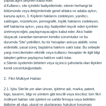
yapılacağını peşinen kabul eder.
d.
Kullanıcı, site içindeki faaliyetlerinde, sitenin herhangi bir
bölümünde veya iletişimlerinde genel ahlaka ve adaba aykırı,
kanuna aykırı, 3. Kişilerin haklarını zedeleyen, yanıltıcı,
saldırgan, müstehcen, pornografik, kişilik haklarını zedeleyen,
telif haklarına aykırı, yasa dışı faaliyetleri teşvik eden içerikler
üretmeyeceğini, paylaşmayacağını kabul eder. Aksi halde
oluşacak zarardan tamamen kendisi sorumludur ve bu
durumda ‘Site’ yetkilileri, bu tür hesapları askıya alabilir, sona
erdirebilir, yasal süreç başlatma hakkını saklı tutar. Bu sebeple
yargı mercilerinden etkinlik veya kullanıcı hesapları ile ilgili bilgi
talepleri gelirse paylaşma hakkını saklı tutar.
e.
Sitenin üyelerinin birbirleri veya üçüncü şahıslarla olan ilişkileri
kendi sorumluluğundadır.
2. Fikri Mülkiyet Hakları
2.1. İşbu Site’de yer alan ünvan, işletme adı, marka, patent,
logo, tasarım, bilgi ve yöntem gibi tescilli veya tescilsiz tüm fikri
mülkiyet hakları site işleteni ve sahibi firmaya veya belirtilen
ilgilisine ait olup, ulusal ve uluslararası hukukun koruması