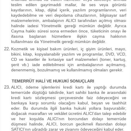
teslim edilen gayrimaddi mallar, ile ses veya görüntü
kayıtlarının, kitap, dijital içerik, yazılım programlarının, veri
kaydedebilme ve veri depolama cihazlarının, bilgisayar sarf
malzemelerinin, ambalajının ALICI tarafından açılmış olması
halinde iadesi Yönetmelik gereği mümkün değildir. Ayrıca
Cayma hakkı süresi sona ermeden önce, tüketicinin onayı ile
ifasına başlanan hizmetlere ilişkin cayma hakkının
kullanılması da Yönetmelik gereği mümkün değildir.
Kozmetik ve kişisel bakım ürünleri, iç giyim ürünleri, mayo,
bikini, kitap, kopyalanabilir yazılım ve programlar, DVD, VCD,
CD ve kasetler ile kırtasiye sarf malzemeleri (toner, kartuş,
şerit vb.) iade edilebilmesi için ambalajlarının açılmamış,
denenmemiş, bozulmamış ve kullanılmamış olmaları gerekir.
TEMERRÜT HALİ VE HUKUKİ SONUÇLARI
ALICI, ödeme işlemlerini kredi kartı ile yaptığı durumda
temerrüde düştüğü takdirde, kart sahibi banka ile arasındaki
kredi kartı sözleşmesi çerçevesinde faiz ödeyeceğini ve
bankaya karşı sorumlu olacağını kabul, beyan ve taahhüt
eder. Bu durumda ilgili banka hukuki yollara başvurabilir;
doğacak masrafları ve vekâlet ücretini ALICI’dan talep edebilir
ve her koşulda ALICI’nın borcundan dolayı temerrüde
düşmesi halinde, ALICI, borcun gecikmeli ifasından dolayı
SATICI’nın uğradığı zarar ve ziyanını ödeyeceğini kabul eder.