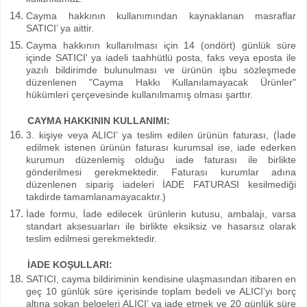
Cayma hakkının kullanımından kaynaklanan masraflar
SATICI’ ya aittir.
Cayma hakkının kullanılması için 14 (ondört) günlük süre
içinde SATICI' ya iadeli taahhütlü posta, faks veya eposta ile
yazılı bildirimde bulunulması ve ürünün işbu sözleşmede
düzenlenen "Cayma Hakkı Kullanılamayacak Ürünler"
hükümleri çerçevesinde kullanılmamış olması şarttır.
CAYMA HAKKININ KULLANIMI:
3. kişiye veya ALICI’ ya teslim edilen ürünün faturası, (İade
edilmek istenen ürünün faturası kurumsal ise, iade ederken
kurumun düzenlemiş olduğu iade faturası ile birlikte
gönderilmesi gerekmektedir. Faturası kurumlar adına
düzenlenen sipariş iadeleri İADE FATURASI kesilmediği
takdirde tamamlanamayacaktır.)
İade formu, İade edilecek ürünlerin kutusu, ambalajı, varsa
standart aksesuarları ile birlikte eksiksiz ve hasarsız olarak
teslim edilmesi gerekmektedir.
İADE KOŞULLARI:
SATICI, cayma bildiriminin kendisine ulaşmasından itibaren en
geç 10 günlük süre içerisinde toplam bedeli ve ALICI’yı borç
altına sokan belgeleri ALICI’ ya iade etmek ve 20 günlük süre