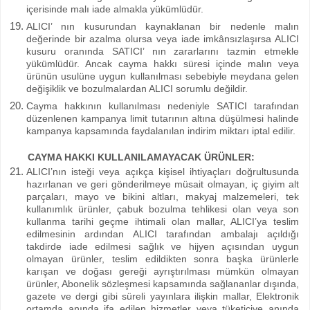
içerisinde malı iade almakla yükümlüdür.
ALICI’ nın kusurundan kaynaklanan bir nedenle malın
değerinde bir azalma olursa veya iade imkânsızlaşırsa ALICI
kusuru oranında SATICI’ nın zararlarını tazmin etmekle
yükümlüdür. Ancak cayma hakkı süresi içinde malın veya
ürünün usulüne uygun kullanılması sebebiyle meydana gelen
değişiklik ve bozulmalardan ALICI sorumlu değildir.
Cayma hakkının kullanılması nedeniyle SATICI tarafından
düzenlenen kampanya limit tutarının altına düşülmesi halinde
kampanya kapsamında faydalanılan indirim miktarı iptal edilir.
CAYMA HAKKI KULLANILAMAYACAK ÜRÜNLER:
ALICI’nın isteği veya açıkça kişisel ihtiyaçları doğrultusunda
hazırlanan ve geri gönderilmeye müsait olmayan, iç giyim alt
parçaları, mayo ve bikini altları, makyaj malzemeleri, tek
kullanımlık ürünler, çabuk bozulma tehlikesi olan veya son
kullanma tarihi geçme ihtimali olan mallar, ALICI’ya teslim
edilmesinin ardından ALICI tarafından ambalajı açıldığı
takdirde iade edilmesi sağlık ve hijyen açısından uygun
olmayan ürünler, teslim edildikten sonra başka ürünlerle
karışan ve doğası gereği ayrıştırılması mümkün olmayan
ürünler, Abonelik sözleşmesi kapsamında sağlananlar dışında,
gazete ve dergi gibi süreli yayınlara ilişkin mallar, Elektronik
ortamda anında ifa edilen hizmetler veya tüketiciye anında