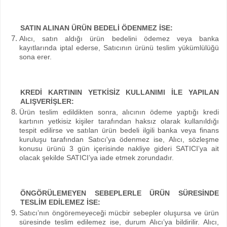
SATIN ALINAN ÜRÜN BEDELİ ÖDENMEZ İSE:
Alıcı, satın aldığı ürün bedelini ödemez veya banka
kayıtlarında iptal ederse, Satıcının ürünü teslim yükümlülüğü
sona erer.
KREDİ KARTININ YETKİSİZ KULLANIMI İLE YAPILAN
ALIŞVERİŞLER:
Ürün teslim edildikten sonra, alıcının ödeme yaptığı kredi
kartının yetkisiz kişiler tarafından haksız olarak kullanıldığı
tespit edilirse ve satılan ürün bedeli ilgili banka veya finans
kuruluşu tarafından Satıcı'ya ödenmez ise, Alıcı, sözleşme
konusu ürünü 3 gün içerisinde nakliye gideri SATICI’ya ait
olacak şekilde SATICI’ya iade etmek zorundadır.
ÖNGÖRÜLEMEYEN SEBEPLERLE ÜRÜN SÜRESİNDE
TESLİM EDİLEMEZ İSE:
Satıcı’nın öngöremeyeceği mücbir sebepler oluşursa ve ürün
süresinde teslim edilemez ise, durum Alıcı’ya bildirilir. Alıcı,