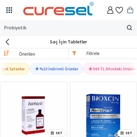
Evin
için
Saç İçin Tabletler
ne
arıyorsun?
Filtrele
Çok Satanlar
%10 İndirimli Ürünler
500 TL Altındaki Ürünler
SKT
SKT