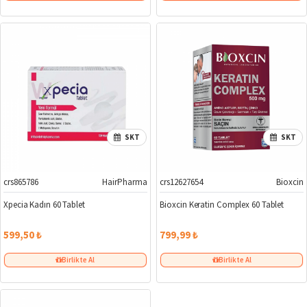
SKT
SKT
crs865786
HairPharma
crs12627654
Bioxcin
Xpecia Kadın 60 Tablet
Bioxcin Keratin Complex 60 Tablet
599,50 ₺
799,99 ₺
Birlikte Al
Birlikte Al