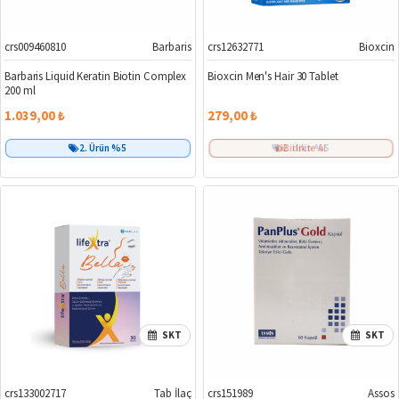
crs009460810
Barbaris
crs12632771
Bioxcin
Barbaris Liquid Keratin Biotin Complex
Bioxcin Men's Hair 30 Tablet
200 ml
1.039,00 ₺
279,00 ₺
2. Ürün %5
Birlikte Al
2. Ürün %5
SKT
SKT
crs133002717
Tab İlaç
crs151989
Assos
%12