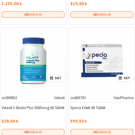
3.155,00 ₺
819,00 ₺
Birlikte Al
Birlikte Al
SKT
SKT
crs909052
Velavit
crs865793
HairPharma
Velavit V-Biotin Plus 5000 mcg 60 Tablet
Xpecia Erkek 60 Tablet
829,00 ₺
599,50 ₺
Birlikte Al
Birlikte Al