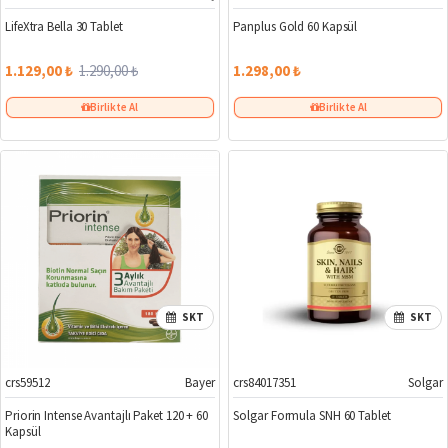
LifeXtra Bella 30 Tablet
Panplus Gold 60 Kapsül
1.129,00 ₺
1.290,00 ₺
1.298,00 ₺
Birlikte Al
Birlikte Al
SKT
SKT
crs59512
Bayer
crs84017351
Solgar
Priorin Intense Avantajlı Paket 120 + 60
Solgar Formula SNH 60 Tablet
Kapsül