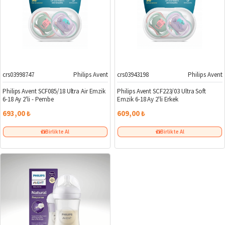
crs03998747
Philips Avent
crs03943198
Philips Avent
Philips Avent SCF085/18 Ultra Air Emzik
Philips Avent SCF223/03 Ultra Soft
6-18 Ay 2'li - Pembe
Emzik 6-18 Ay 2'li Erkek
693,00 ₺
609,00 ₺
Birlikte Al
Birlikte Al