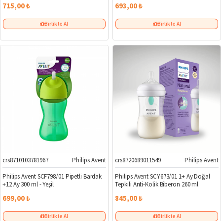
hareket edebilirsiniz. Kategorimizde farklı fiyat aralıklarında ürün
715,00 ₺
693,00 ₺
seçenekleri, set halinde kampanyalı ürünler ve
yeni doğan setleri
bulunmaktadır.
Birlikte Al
Birlikte Al
ONLINE SIPARIŞ KOLAYLIĞI
Sitemiz üzerinden güvenli ve hızlı bir şekilde sipariş verebilir, seçtiğiniz
biberon ve emzikleri
kapınıza kadar hızlı teslimat
avantajıyla temin
edebilirsiniz.
SONUÇ
Biberon ve emzik kategorisi
, bebeğinizin günlük rutininde ihtiyaç
duyacağı kaliteli ve güvenli ürünleri bir araya getirir. Geniş marka
seçenekleri, kullanıcı dostu tasarımlar ve sağlık odaklı çözümlerle en uygun
ürünleri şimdi keşfedin.
crs8710103781967
Philips Avent
crs8720689011549
Philips Avent
Philips Avent SCF798/01 Pipetli Bardak
Philips Avent SCY673/01 1+ Ay Doğal
+12 Ay 300 ml - Yeşil
Tepkili Anti-Kolik Biberon 260 ml
699,00 ₺
845,00 ₺
Birlikte Al
Birlikte Al