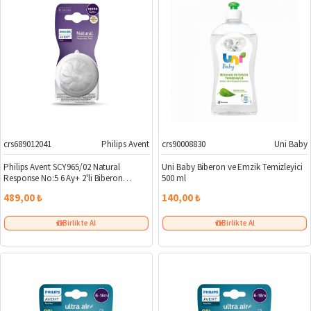
crs689012041
Philips Avent
crs90008830
Uni Baby
Philips Avent SCY965/02 Natural
Uni Baby Biberon ve Emzik Temizleyici
Response No:5 6 Ay+ 2'li Biberon
500 ml
Emziği
489,00 ₺
140,00 ₺
Birlikte Al
Birlikte Al