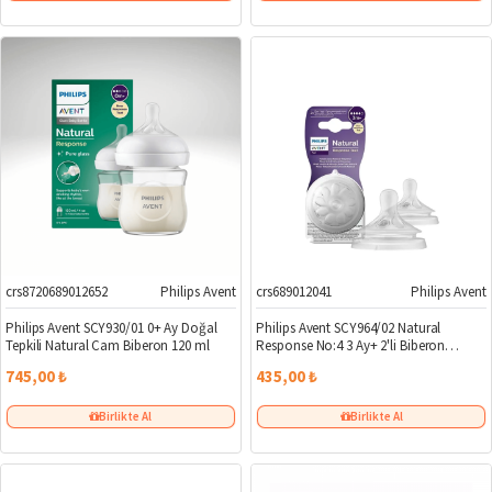
crs8720689012652
Philips Avent
crs689012041
Philips Avent
Philips Avent SCY930/01 0+ Ay Doğal
Philips Avent SCY964/02 Natural
Tepkili Natural Cam Biberon 120 ml
Response No:4 3 Ay+ 2'li Biberon
Emziği
745,00 ₺
435,00 ₺
Birlikte Al
Birlikte Al