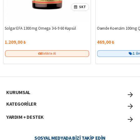
SKT
Solgar EFA 1300 mg Omega 3-6-9 60 Kapsül
Osende Koenzim 100mg Q
1.209,00 ₺
469,00 ₺
Birlikte Al
2. Ü
KURUMSAL
KATEGORİLER
YARDIM + DESTEK
SOSYAL MEDYADA BIZI TAKIP EDIN