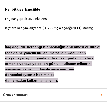
Her bitkisel kapsülde
Enginar yaprak tozu ekstresi
(Cynara scolymus)(yaprak) (1200 mg'a eşdeğer)(4:1)
30
0 mg
laç değildir. Herhangi bir hastalığın önlenmesi ve direkt
İ
tedavisine yönelik kullanılmamalıdır. Çocukların
ulaşamayacağı bir yerde, oda sıcaklığında muhafaza
etmeniz ve tavsiye edilen günlük kullanım miktarını
aşmamanız önerilir. Hamile veya emzirme
dönemindeyseniz hekiminize
danışmadan
kullanmamalısınız.
Ürün Yorumları