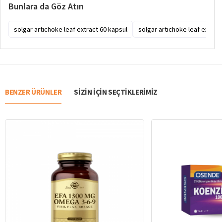
Bunlara da Göz Atın
solgar artichoke leaf extract 60 kapsül
solgar artichoke leaf extract
BENZER ÜRÜNLER
SIZIN IÇIN SEÇTIKLERIMIZ