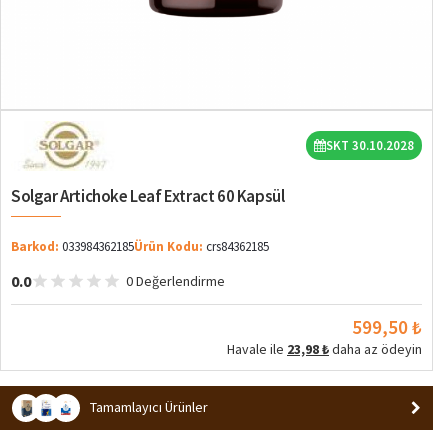
SKT 30.10.2028
Solgar Artichoke Leaf Extract 60 Kapsül
Barkod:
033984362185
Ürün Kodu:
crs84362185
0.0
0 Değerlendirme
599,50 ₺
Havale ile
23,98 ₺
daha az ödeyin
Tamamlayıcı Ürünler