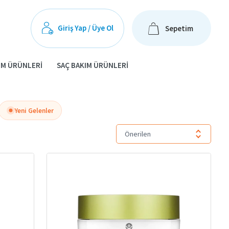
Giriş Yap / Üye Ol
Sepetim
IM ÜRÜNLERI
SAÇ BAKIM ÜRÜNLERI
Yeni Gelenler
ĞLAYIN
Önerilen
miş özel formüllere sahiptir. Günlük cilt bakım rutininizin
lı ve pürüzsüz bir görünüm sunar.
 nem kaybeder. Düzenli olarak yüz kremi kullanmak, cildin nem dengesini