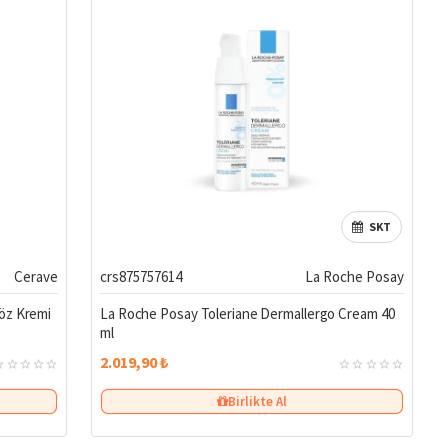
SKT
Cerave
crs875757614
La Roche Posay
Göz Kremi
La Roche Posay Toleriane Dermallergo Cream 40
ml
2.019,90 ₺
Birlikte Al