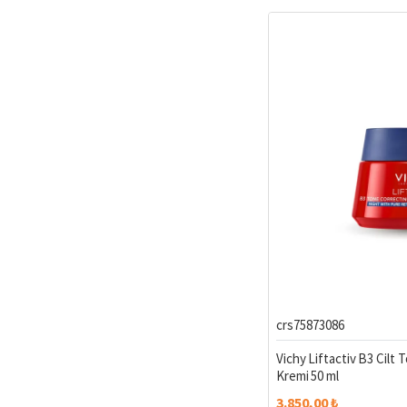
crs75873086
Vichy Liftactiv B3 Cilt 
Kremi 50 ml
3.850,00 ₺