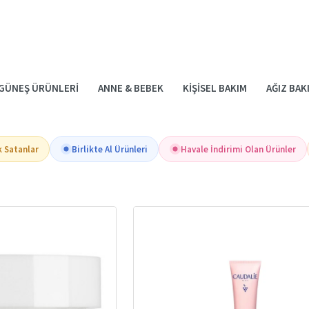
GÜNEŞ ÜRÜNLERI
ANNE & BEBEK
KIŞISEL BAKIM
AĞIZ BAK
k Satanlar
Birlikte Al Ürünleri
Havale İndirimi Olan Ürünler
DINIZIN GÜN BOYU NEMLI VE CANLI KALMASINI SA
yüz kremleri
, cildinizi nemlendirmek, beslemek ve korumak için özenle seçil
n yüz kremleri, farklı cilt tiplerine ve ihtiyaçlara yönelik çeşitleriyle sağlık
nmanın Önemi
ğı güneş ışınları, hava kirliliği, rüzgar ve stres gibi dış etkenler nedeniyle
r ve erken yaşlanma belirtilerini geciktirir.
E İŞE YARAR?