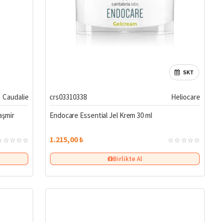
SKT
karşıtı veya hassas ciltler için özel formüllü kremler de mevcuttur.
Caudalie
crs03310338
Heliocare
endirici seçenekleriyle geniş bir ürün yelpazesi sunar. Düzenli
aşmir
Endocare Essential Jel Krem 30 ml
1.215,00 ₺
Birlikte Al