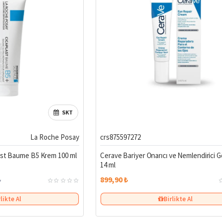
ve özel kampanyalar
nli alışveriş
nı Ortaya Çıkarın
bir cilt için
Curesel.com
’daki yüz kremi seçeneklerini hemen keşfedin.
SKT
%6
La Roche Posay
crs875597272
ast Baume B5 Krem 100 ml
Cerave Bariyer Onarıcı ve Nemlendirici 
14 ml
₺
899,90 ₺
rlikte Al
Birlikte Al