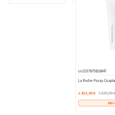
Avantajlı fiyatlar
Hızlı kargo
ve güve
Cildinizin Işıltısı
Sağlıklı, nemli ve pürüzsüz 
crs3337875816847
La Roche Posay Cicapl
1.415,00 ₺
1.509,90 
Bi