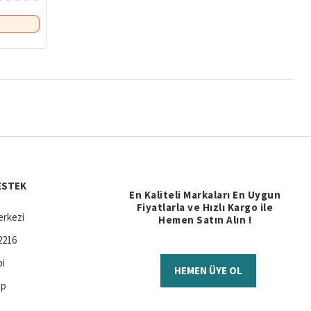
ESTEK
En Kaliteli Markaları En Uygun
Fiyatlarla ve Hızlı Kargo ile
rkezi
Hemen Satın Alın !
2216
bi
HEMEN ÜYE OL
ap