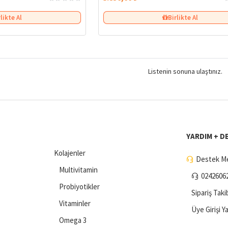
rlikte Al
Birlikte Al
Listenin sonuna ulaştınız.
YARDIM + D
Kolajenler
Destek Me
Multivitamin
0242606
Probiyotikler
Sipariş Taki
Vitaminler
Üye Girişi Y
Omega 3