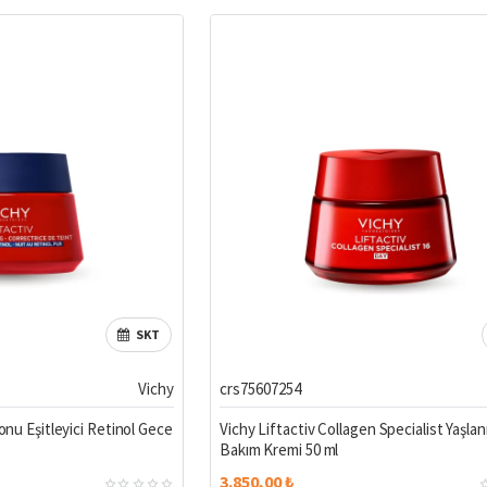
SKT
Vichy
crs75607254
Tonu Eşitleyici Retinol Gece
Vichy Liftactiv Collagen Specialist Yaşlan
Bakım Kremi 50 ml
3.850,00 ₺