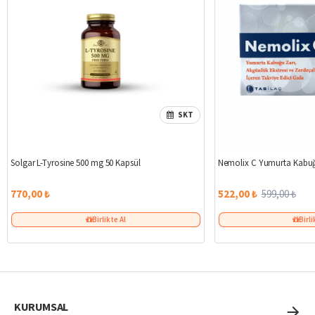
SKT
Solgar L-Tyrosine 500 mg 50 Kapsül
Nemolix C Yumurta Kabuğ
770,00 ₺
522,00 ₺
599,00 ₺
Birlikte Al
Birli
KURUMSAL