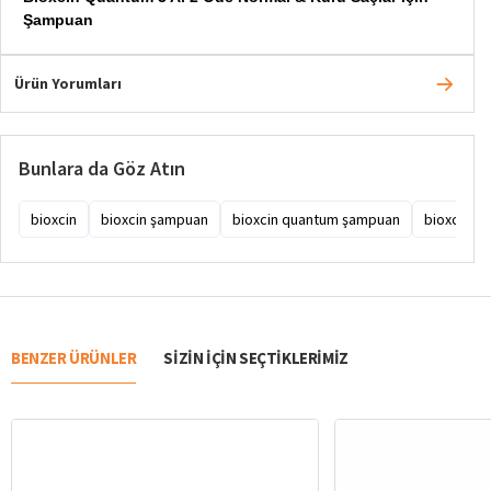
Şampuan
Ürün Yorumları
Bunlara da Göz Atın
bioxcin
bioxcin şampuan
bioxcin quantum şampuan
bioxcin qu
BENZER ÜRÜNLER
SIZIN IÇIN SEÇTIKLERIMIZ