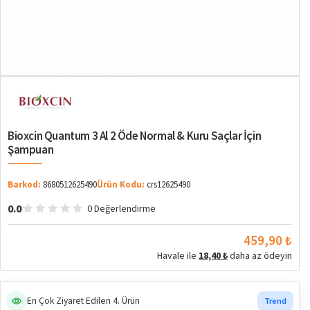
Bioxcin Quantum 3 Al 2 Öde Normal & Kuru Saçlar İçin
Şampuan
Barkod:
8680512625490
Ürün Kodu:
crs12625490
0.0
0 Değerlendirme
459,90 ₺
Havale ile
18,40 ₺
daha az ödeyin
En Çok Ziyaret Edilen 4. Ürün
Trend