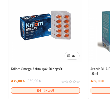
SKT
%49
Krilom Omega 3 Yumuşak 50 Kapsül
Argivit DHA B
10 ml
435,00 ₺
859,00 ₺
485,00 ₺
Birlikte Al