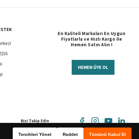
ESTEK
En Kaliteli Markaları En Uygun
Fiyatlarla ve Hızlı Kargo ile
rkezi
Hemen Satın Alın !
2216
bi
HEMEN ÜYE OL
ap
Bizi Takip Edin
Tercihleri Yönet
Reddet
Tümünü Kabul Et