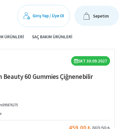
Giriş Yap / Üye Ol
Sepetim
IM ÜRÜNLERI
SAÇ BAKIM ÜRÜNLERI
SKT 30.09.2027
n Beauty 60 Gummies Çiğnenebilir
rs595876275
e
459,00 ₺
869,50 ₺