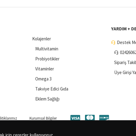
YARDIM + D
Kolajenler
Destek Me
Multivitamin
0242606
Probiyotikler
Sipariş Taki
Vitaminler
Üye Girişi Y
Omega 3
Takviye Edici Gıda
Eklem Sağlığı
itiklarımız
Kurumsal Bilgiler
ak için çerezler kullanıyoruz.