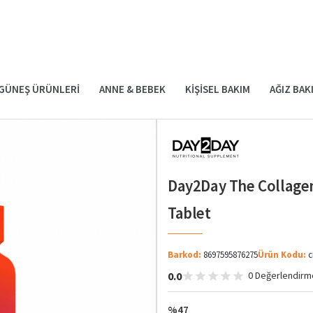
GÜNEŞ ÜRÜNLERI
ANNE & BEBEK
KIŞISEL BAKIM
AĞIZ BAK
Day2Day The Collage
Tablet
Barkod:
8697595876275
Ürün Kodu:
c
0.0
0 Değerlendirm
%47