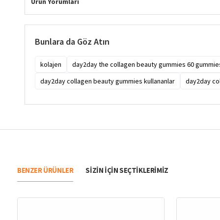
Ürün Yorumları
Bunlara da Göz Atın
kolajen
day2day the collagen beauty gummies 60 gummies 
day2day collagen beauty gummies kullananlar
day2day col
BENZER ÜRÜNLER
SIZIN IÇIN SEÇTIKLERIMIZ