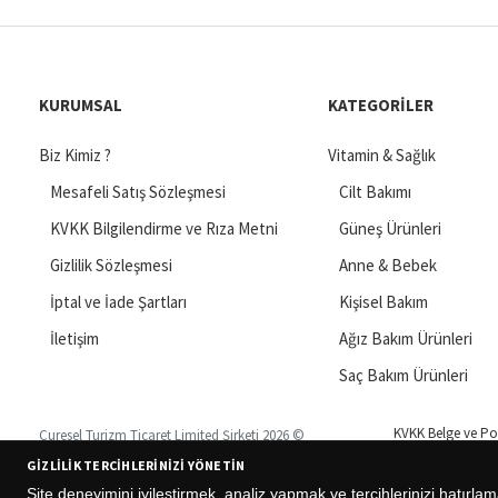
KURUMSAL
KATEGORILER
Biz Kimiz ?
Vitamin & Sağlık
Mesafeli Satış Sözleşmesi
Cilt Bakımı
KVKK Bilgilendirme ve Rıza Metni
Güneş Ürünleri
Gizlilik Sözleşmesi
Anne & Bebek
İptal ve İade Şartları
Kişisel Bakım
İletişim
Ağız Bakım Ürünleri
Saç Bakım Ürünleri
KVKK Belge ve Pol
Curesel Turizm Ticaret Limited Şirketi 2026 ©
GIZLILIK TERCIHLERINIZI YÖNETIN
Site deneyimini iyileştirmek, analiz yapmak ve tercihlerinizi hatırlam