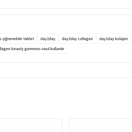
çiğnenebilir tablet
day2day
day2day collagen
day2day kolajen
lagen beauty gummies nasıl kullanılır