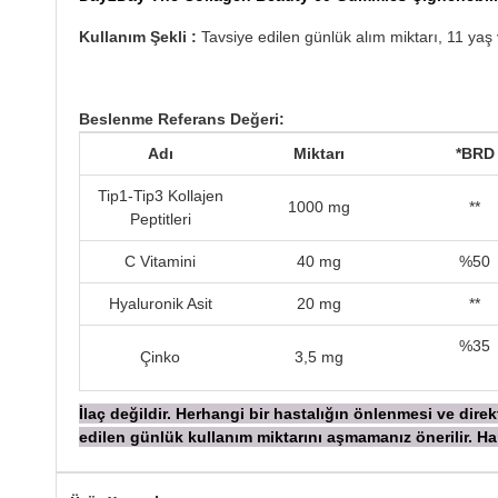
Kullanım Şekli :
Tavsiye edilen günlük alım miktarı, 11 yaş v
Beslenme Referans Değeri:
Adı
Miktarı
*BRD
Tip1-Tip3 Kollajen
1000 mg
**
Peptitleri
C Vitamini
40 mg
%50
Hyaluronik Asit
20 mg
**
%35
Çinko
3,5 mg
İ
laç değildir. Herhangi bir hastalığın önlenmesi ve dir
edilen günlük kullanım miktarını aşmamanız önerilir.