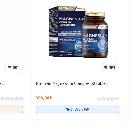
SKT
SKT
et
Nutraxin Magnesium Complex 60 Tablet
399,00 ₺
Birlikte Al
2. Ürün %5