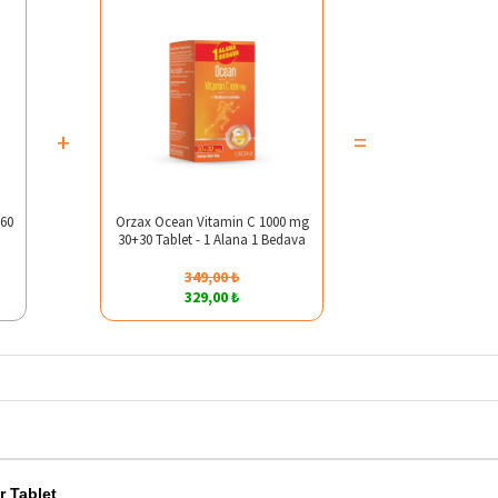
+
=
 60
Orzax Ocean Vitamin C 1000 mg
t
30+30 Tablet - 1 Alana 1 Bedava
349,00 ₺
329,00 ₺
 Tablet