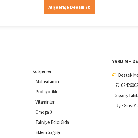
Alışverişe Devam Et
YARDIM + D
Kolajenler
Destek Me
Multivitamin
0242606
Probiyotikler
Sipariş Takib
Vitaminler
Üye Girişi Y
Omega 3
Takviye Edici Gıda
Eklem Sağlığı