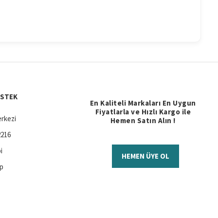
ESTEK
En Kaliteli Markaları En Uygun
Fiyatlarla ve Hızlı Kargo ile
rkezi
Hemen Satın Alın !
2216
i
HEMEN ÜYE OL
ap