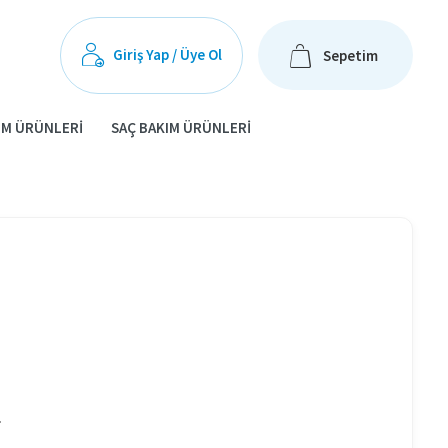
Giriş Yap / Üye Ol
Sepetim
IM ÜRÜNLERI
SAÇ BAKIM ÜRÜNLERI
.