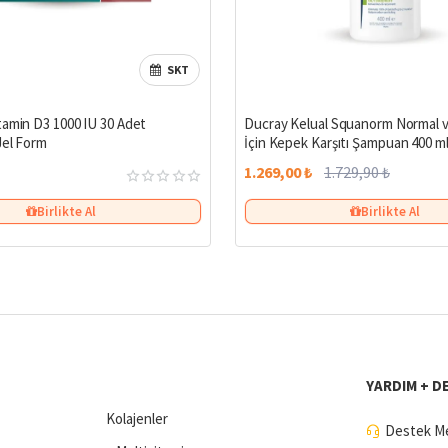
SKT
tamin D3 1000 IU 30 Adet
Ducray Kelual Squanorm Normal ve
Jel Form
İçin Kepek Karşıtı Şampuan 400 m
1.269,00 ₺
1.729,90 ₺
Birlikte Al
Birlikte Al
YARDIM + D
Kolajenler
Destek Me