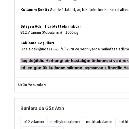
Kullanım Şekli :
Günde 1 tablet, aç tok farketmeksizin dil altında 
Bileşen Adı 1 tabletteki miktar
B12 Vitamini (Kobalamin) 1000 µg
Saklama Koşulları
Oda sıcaklığında (15-25 °C) kuru ve serin yerde muhafaza edilmel
laç değildir. Herhangi bir hastalığın önlenmesi ve dir
İ
edilen günlük kullanım miktarını aşmamanız önerilir.
Ürün Yorumları
Bunlara da Göz Atın
b12 vitamini
methylcobalamin
metilkobalamin
nbt li