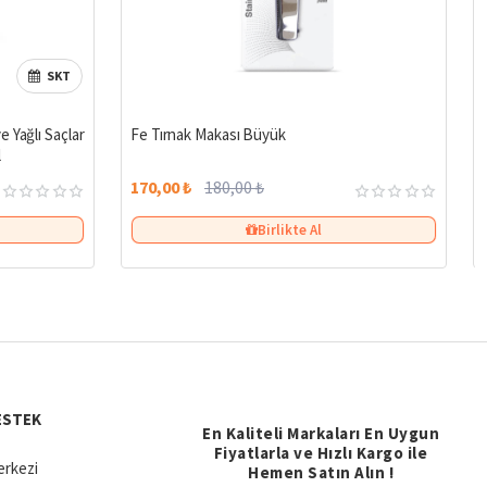
SKT
%27
%6
 Yağlı Saçlar
Fe Tırnak Makası Büyük
l
170,00 ₺
180,00 ₺
Birlikte Al
ESTEK
En Kaliteli Markaları En Uygun
Fiyatlarla ve Hızlı Kargo ile
rkezi
Hemen Satın Alın !