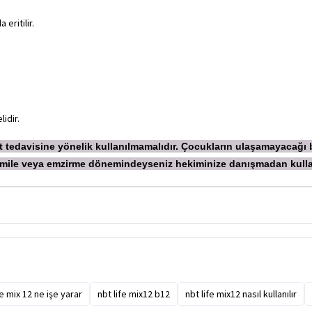
eritilir.
idir.
ekt tedavisine yönelik kullanılmamalıdır. Çocukların ulaşamayacağı
 Hamile veya emzirme dönemindeyseniz hekiminize danışmadan
kull
fe mix 12 ne işe yarar
nbt life mix12 b12
nbt life mix12 nasıl kullanılır