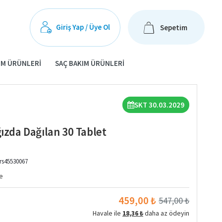
Giriş Yap / Üye Ol
Sepetim
IM ÜRÜNLERI
SAÇ BAKIM ÜRÜNLERI
SKT 30.03.2029
ğızda Dağılan 30 Tablet
rs45530067
e
459,00 ₺
547,00 ₺
Havale ile
18,36 ₺
daha az ödeyin