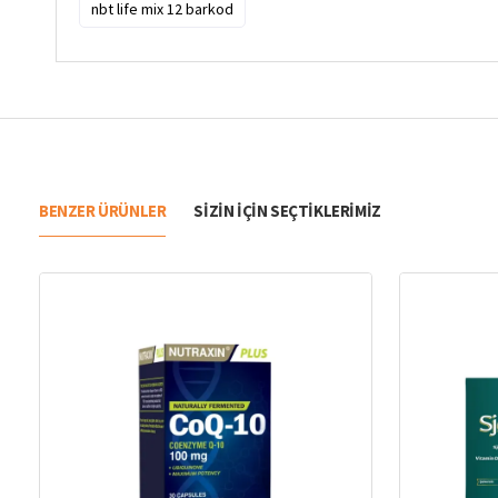
nbt life mix 12 barkod
BENZER ÜRÜNLER
SIZIN IÇIN SEÇTIKLERIMIZ