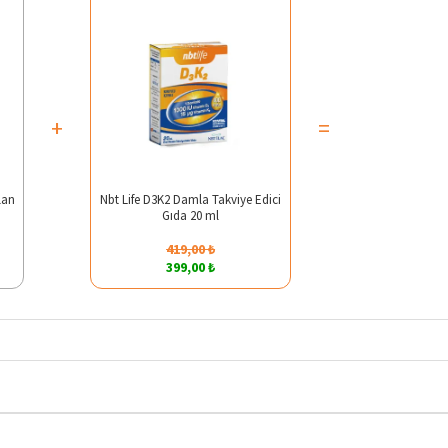
+
=
lan
Nbt Life D3K2 Damla Takviye Edici
Gıda 20 ml
419,00 ₺
399,00 ₺