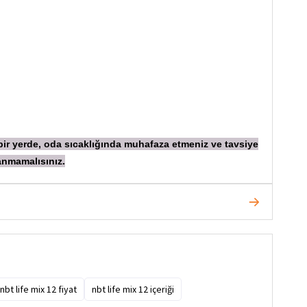
 bir yerde, oda sıcaklığında muhafaza etmeniz ve tavsiye
anmamalısınız.
nbt life mix 12 fiyat
nbt life mix 12 içeriği