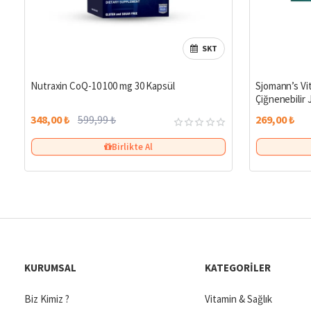
SKT
%42
Nutraxin CoQ-10 100 mg 30 Kapsül
Sjomann’s Vi
Çiğnenebilir 
348,00 ₺
599,99 ₺
269,00 ₺
Birlikte Al
KURUMSAL
KATEGORILER
Biz Kimiz ?
Vitamin & Sağlık