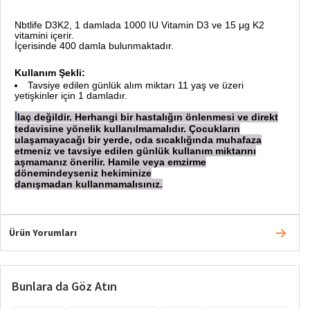
Nbtlife D3K2, 1 damlada 1000 IU Vitamin D3 ve 15 μg K2
vitamini içerir.
İçerisinde 400 damla bulunmaktadır.
Kullanım Şekli:
Tavsiye edilen günlük alım miktarı 11 yaş ve üzeri
yetişkinler için 1 damladır.
laç değildir. Herhangi bir hastalığın önlenmesi ve direkt
İ
tedavisine yönelik kullanılmamalıdır. Çocukların
ulaşamayacağı bir yerde, oda sıcaklığında muhafaza
etmeniz ve tavsiye edilen günlük kullanım miktarını
aşmamanız önerilir. Hamile veya emzirme
dönemindeyseniz hekiminize
danışmadan
kullanmamalısınız.
Ürün Yorumları
Bunlara da Göz Atın