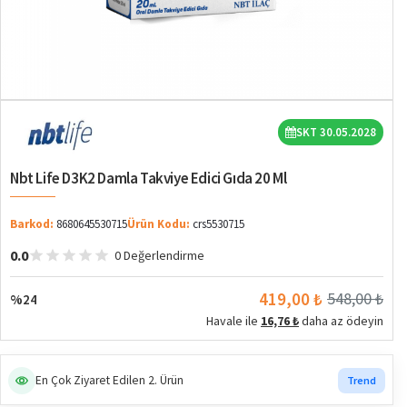
%24
SKT 30.05.2028
Nbt Life D3K2 Damla Takviye Edici Gıda 20 Ml
Barkod:
8680645530715
Ürün Kodu:
crs5530715
0.0
0 Değerlendirme
419,00 ₺
548,00 ₺
%24
Havale ile
16,76 ₺
daha az ödeyin
En Çok Ziyaret Edilen 2. Ürün
Trend