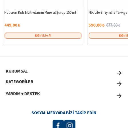
Nutraxin Kids Multivitamin Mineral Şurup 150 ml
Nbt Life Enzymlife Takviye
449,00 ₺
590,00 ₺
677,00 ₺
Birlikte Al
Birli
KURUMSAL
KATEGORİLER
YARDIM + DESTEK
SOSYAL MEDYADA BIZI TAKIP EDIN