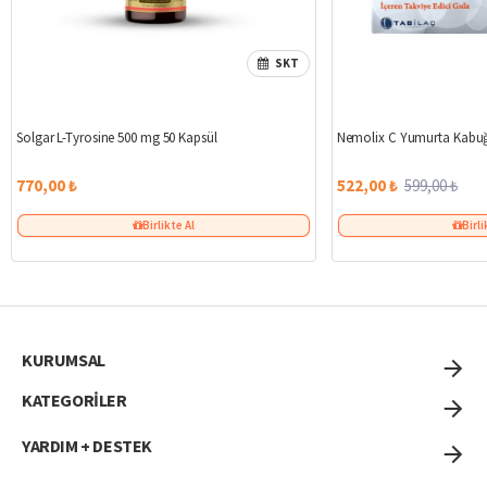
SKT
Solgar L-Tyrosine 500 mg 50 Kapsül
Nemolix C Yumurta Kabuğ
770,00 ₺
522,00 ₺
599,00 ₺
Birlikte Al
Birli
KURUMSAL
KATEGORİLER
YARDIM + DESTEK