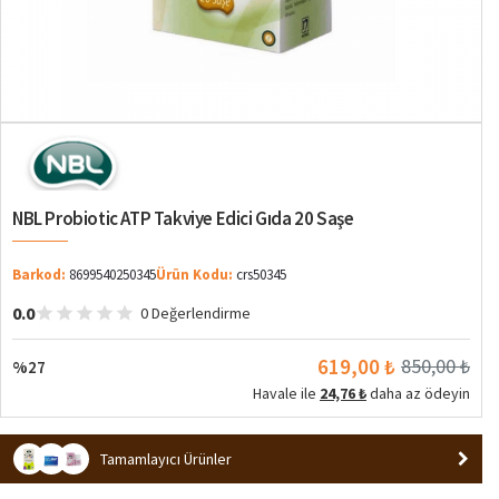
%27
NBL Probiotic ATP Takviye Edici Gıda 20 Saşe
Barkod:
8699540250345
Ürün Kodu:
crs50345
0.0
0 Değerlendirme
619,00 ₺
850,00 ₺
%27
Havale ile
24,76 ₺
daha az ödeyin
Tamamlayıcı Ürünler