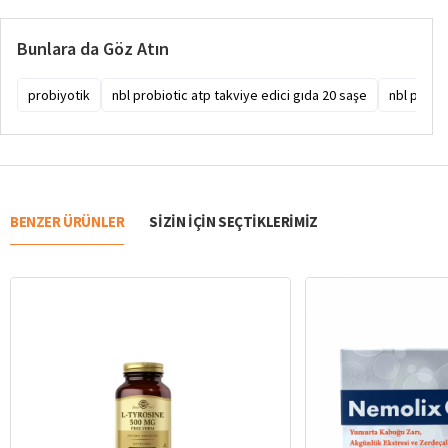
Bunlara da Göz Atın
probiyotik
nbl probiotic atp takviye edici gıda 20 saşe
nbl probio
BENZER ÜRÜNLER
SIZIN IÇIN SEÇTIKLERIMIZ