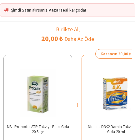
Şimdi Satın alırsanız
Pazartesi
kargoda!
Birlikte Al,
20,00 ₺
Daha Az Öde
Kazancın 20,00 ₺
+
NBL Probiotic ATP Takviye Edici Gıda
Nbt Life D3K2 Damla Takviye Ed
20 Saşe
Gıda 20 ml