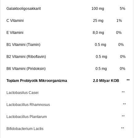
Galaktooligosakkarit 100 mg 5%
C Vitamini 25 mg 1%
E Vitamini 8,0 mg 0%
B1 Vitamini (Tiamin) 0.5 mg
0%
B2 Vitamini (Riboflavin)
0.5 mg
0%
B6 Vitamini (Piridoksin)
0.5 mg
0%
Toplam Probiyotik Mikroorganizma 2.0 Milyar KOB **
Lactobasilus Casei **
Lactobacillus Rhamnosus **
Lactobacillus Plantarum **
Bifidobacterium Lactis **