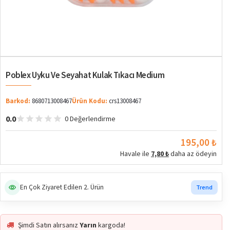
Poblex Uyku Ve Seyahat Kulak Tıkacı Medium
Barkod:
8680713008467
Ürün Kodu:
crs13008467
0.0
0 Değerlendirme
195,00 ₺
Havale ile
7,80 ₺
daha az ödeyin
En Çok Ziyaret Edilen 2. Ürün
Trend
Şimdi Satın alırsanız
Yarın
kargoda!