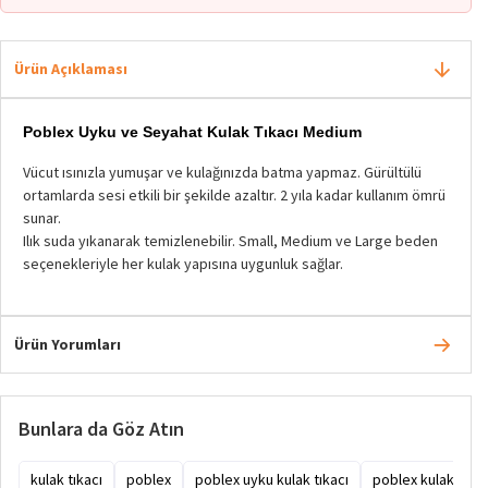
Ürün Açıklaması
Poblex Uyku ve Seyahat Kulak Tıkacı
Medium
Vücut ısınızla yumuşar ve kulağınızda batma yapmaz. Gürültülü
ortamlarda sesi etkili bir şekilde azaltır. 2 yıla kadar kullanım ömrü
sunar.
Ilık suda yıkanarak temizlenebilir. Small, Medium ve Large beden
seçenekleriyle her kulak yapısına uygunluk sağlar.
Ürün Yorumları
Bunlara da Göz Atın
kulak tıkacı
poblex
poblex uyku kulak tıkacı
poblex kulak tıkac