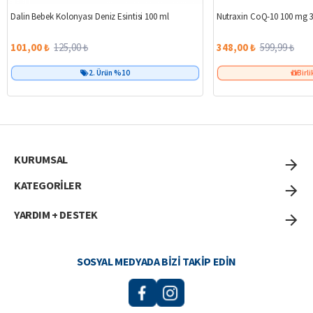
%19
Dalin Bebek Kolonyası Deniz Esintisi 100 ml
Nutraxin CoQ-10 100 mg 3
101,00 ₺
125,00 ₺
348,00 ₺
599,99 ₺
2. Ürün %10
Birli
KURUMSAL
KATEGORİLER
YARDIM + DESTEK
SOSYAL MEDYADA BIZI TAKIP EDIN