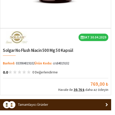
SKT 30.04.2029
Solgar No Flush Niacin 500 Mg 50 Kapsül
Barkod:
033984019102
Ürün Kodu:
crs84019102
0.0
0 Değerlendirme
769,00 ₺
Havale ile
30,76 ₺
daha az ödeyin
Tamamlayıcı Ürünler