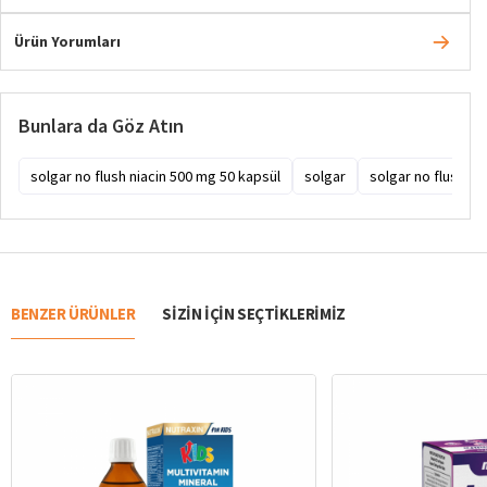
Ürün Yorumları
Bunlara da Göz Atın
solgar no flush niacin 500 mg 50 kapsül
solgar
solgar no flush nia
BENZER ÜRÜNLER
SIZIN IÇIN SEÇTIKLERIMIZ