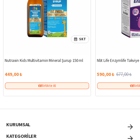
SKT
Nutraxin Kids Multivitamin Mineral Şurup 150 ml
Nbt Life Enzymlife Takviye
449,00 ₺
590,00 ₺
677,00 ₺
Birlikte Al
Birli
KURUMSAL
KATEGORİLER