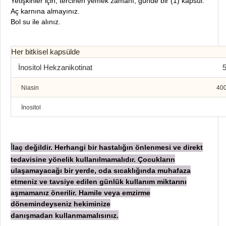
Yetişkinler için, tercihen yemek zamanı, günde bir (1) kapsül.
Aç karnına almayınız.
Bol su ile alınız.
Her bitkisel kapsülde
İnositol Hekzanikotinat
Niasin
40
İnositol
laç değildir. Herhangi bir hastalığın önlenmesi ve direkt
İ
tedavisine yönelik kullanılmamalıdır. Çocukların
ulaşamayacağı bir yerde, oda sıcaklığında muhafaza
etmeniz ve tavsiye edilen günlük kullanım miktarını
aşmamanız önerilir. Hamile veya emzirme
dönemindeyseniz hekiminize
danışmadan
kullanmamalısınız.