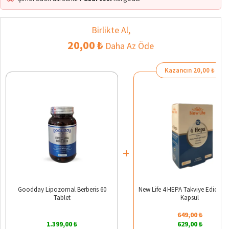
Birlikte Al,
20,00 ₺
Daha Az Öde
Kazancın 20,00 ₺
+
Goodday Lipozomal Berberis 60
New Life 4 HEPA Takviye Edici Gı
Tablet
Kapsül
649,00 ₺
1.399,00 ₺
629,00 ₺