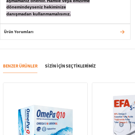
aşmamanız önerilir. Hamile veya emzirme
dönemindeyseniz hekiminize
danışmadan
kullanmamalısınız.
Ürün Yorumları
BENZER ÜRÜNLER
SIZIN IÇIN SEÇTIKLERIMIZ