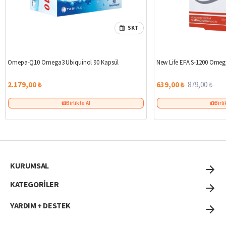
SKT
Omepa-Q10 Omega3 Ubiquinol 90 Kapsül
New Life EFA S-1200 Omeg
2.179,00 ₺
639,00 ₺
879,00 ₺
Birlikte Al
Birli
KURUMSAL
KATEGORİLER
YARDIM + DESTEK