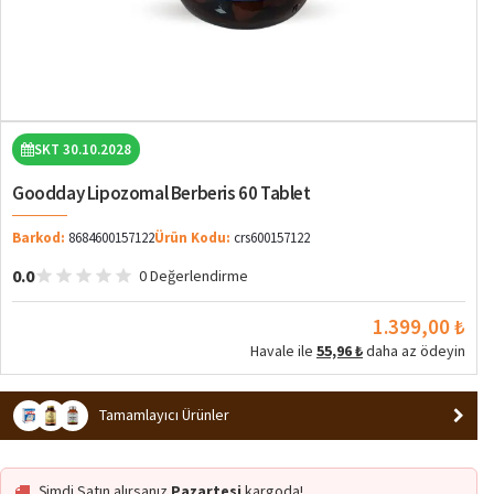
SKT 30.10.2028
Goodday Lipozomal Berberis 60 Tablet
Barkod:
8684600157122
Ürün Kodu:
crs600157122
0.0
0 Değerlendirme
1.399,00 ₺
Havale ile
55,96 ₺
daha az ödeyin
Tamamlayıcı Ürünler
Şimdi Satın alırsanız
Pazartesi
kargoda!