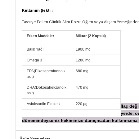
Kullanım Şekli :
Tavsiye Edilen Günlük Alım Dozu: Öğlen veya Akşam Yemeğinden
Etken Maddeler
Miktar (2 Kapsül)
Balık Yağı
1900 mg
Omega 3
1280 mg
EPA(Eikosapentaenoik
680 mg
asit)
DHA(Dokosahekzanoik
470 mg
asit)
Astaksantin Ekstresi
220 µg
laç deği
İ
yerde, o
dönemindeyseniz hekiminize danışmadan
kullanmamalı
Ürün Yorumları