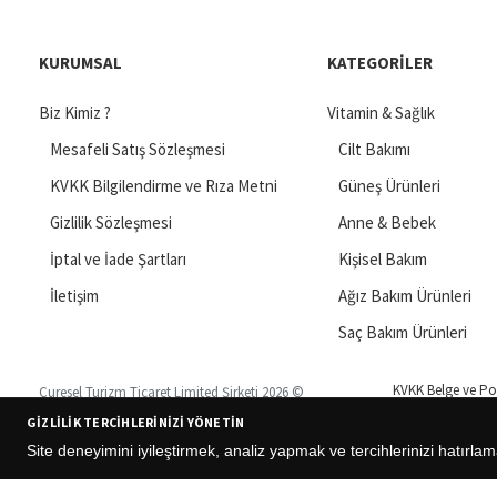
KURUMSAL
KATEGORILER
Biz Kimiz ?
Vitamin & Sağlık
Mesafeli Satış Sözleşmesi
Cilt Bakımı
KVKK Bilgilendirme ve Rıza Metni
Güneş Ürünleri
Gizlilik Sözleşmesi
Anne & Bebek
İptal ve İade Şartları
Kişisel Bakım
İletişim
Ağız Bakım Ürünleri
Saç Bakım Ürünleri
KVKK Belge ve Pol
Curesel Turizm Ticaret Limited Şirketi 2026 ©
GIZLILIK TERCIHLERINIZI YÖNETIN
Site deneyimini iyileştirmek, analiz yapmak ve tercihlerinizi hatırlam