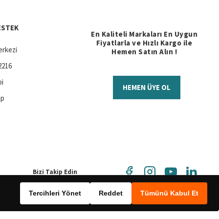
ESTEK
En Kaliteli Markaları En Uygun
Fiyatlarla ve Hızlı Kargo ile
rkezi
Hemen Satın Alın !
2216
bi
HEMEN ÜYE OL
ap
Bizi Takip Edin
Tercihleri Yönet
Reddet
Tümünü Kabul Et