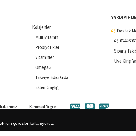
YARDIM + D
Kolajenler
Destek Me
Multivitamin
0242606
Probiyotikler
Sipariş Taki
Vitaminler
Üye Girişi Y
Omega 3
Takviye Edici Gıda
Eklem Sağlığı
itiklarımız
Kurumsal Bilgiler
ak için çerezler kullanıyoruz.