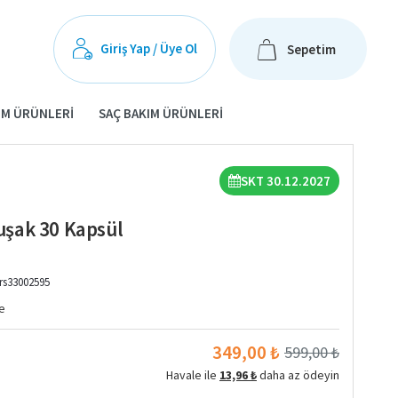
Giriş Yap / Üye Ol
Sepetim
IM ÜRÜNLERI
SAÇ BAKIM ÜRÜNLERI
SKT 30.12.2027
şak 30 Kapsül
rs33002595
e
349,00 ₺
599,00 ₺
Havale ile
13,96 ₺
daha az ödeyin