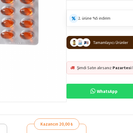
2. ürüne %5 indirim
Tamamlayıcı Ürünler
Şimdi Satın alırsanız
Pazartesi
WhatsApp
%42
Kazancın 20,00 ₺