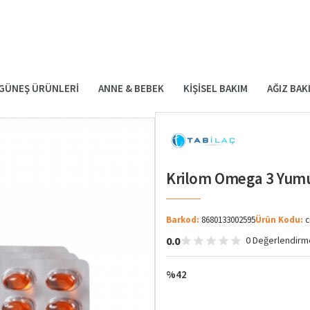
GÜNEŞ ÜRÜNLERI
ANNE & BEBEK
KIŞISEL BAKIM
AĞIZ BAK
Krilom Omega 3 Yumu
Barkod:
8680133002595
Ürün Kodu:
c
0.0
0 Değerlendirm
%42