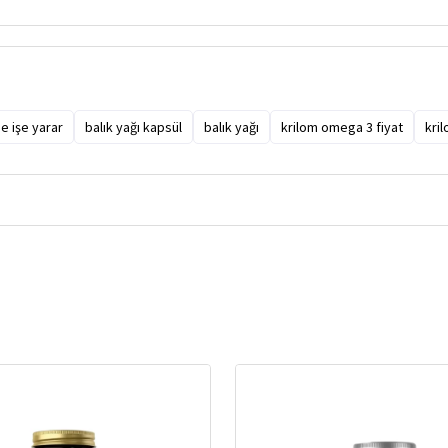
ne işe yarar
balık yağı kapsül
balık yağı
krilom omega 3 fiyat
kri