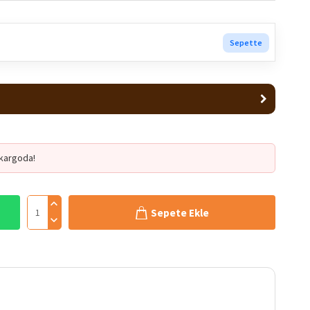
Sepette
kargoda!
Sepete Ekle