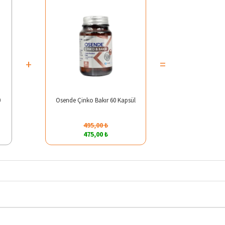
+
=
0
Osende Çinko Bakır 60 Kapsül
495,00 ₺
475,00 ₺