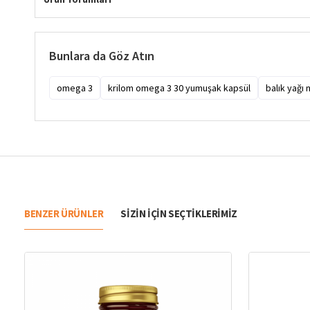
Bunlara da Göz Atın
omega 3
krilom omega 3 30 yumuşak kapsül
balık yağı 
BENZER ÜRÜNLER
SIZIN IÇIN SEÇTIKLERIMIZ