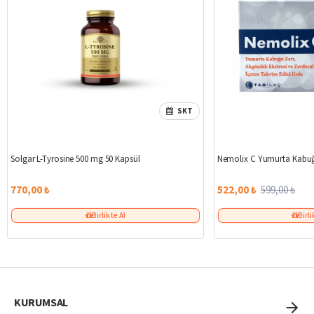
SKT
Solgar L-Tyrosine 500 mg 50 Kapsül
Nemolix C Yumurta Kabuğ
770,00 ₺
522,00 ₺
599,00 ₺
Birlikte Al
Birli
KURUMSAL