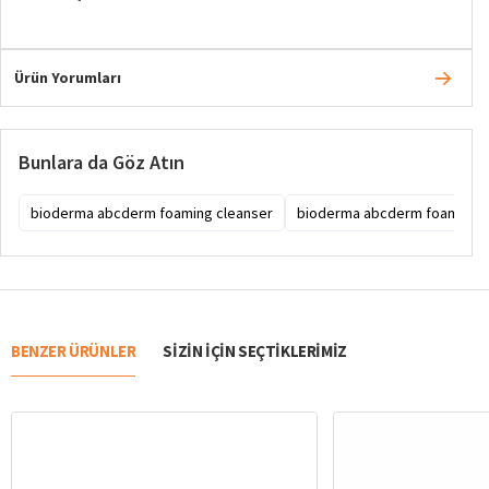
Ürün Yorumları
Bunlara da Göz Atın
bioderma abcderm foaming cleanser
bioderma abcderm foaming cl
BENZER ÜRÜNLER
SIZIN IÇIN SEÇTIKLERIMIZ