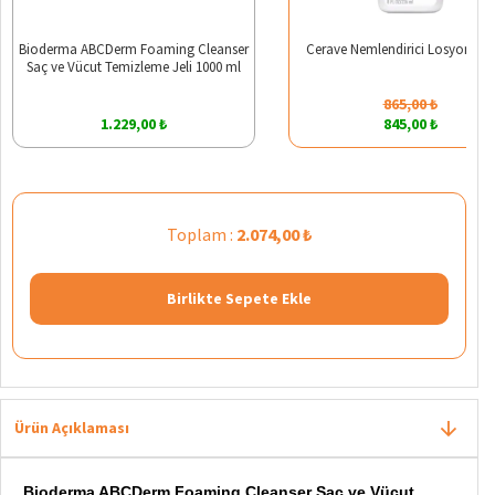
Bioderma ABCDerm Foaming Cleanser
Cerave Nemlendirici Losyon 236
Saç ve Vücut Temizleme Jeli 1000 ml
865,00 ₺
1.229,00 ₺
845,00 ₺
Toplam :
2.074,00 ₺
Birlikte Sepete Ekle
Ürün Açıklaması
Bioderma ABCDerm Foaming Cleanser Saç ve Vücut