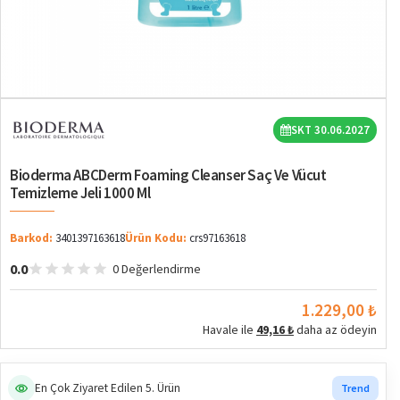
SKT 30.06.2027
Bioderma ABCDerm Foaming Cleanser Saç Ve Vücut
Temizleme Jeli 1000 Ml
Barkod:
3401397163618
Ürün Kodu:
crs97163618
0.0
0 Değerlendirme
1.229,00 ₺
Havale ile
49,16 ₺
daha az ödeyin
En Çok Ziyaret Edilen 5. Ürün
Trend