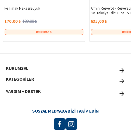
%6
Fe Tırnak Makası Büyük
Armin Resverol - Resveratr
Sıvı Takviye Edici Gıda 150
170,00 ₺
180,00 ₺
635,00 ₺
Birlikte Al
Birli
KURUMSAL
KATEGORİLER
YARDIM + DESTEK
SOSYAL MEDYADA BIZI TAKIP EDIN