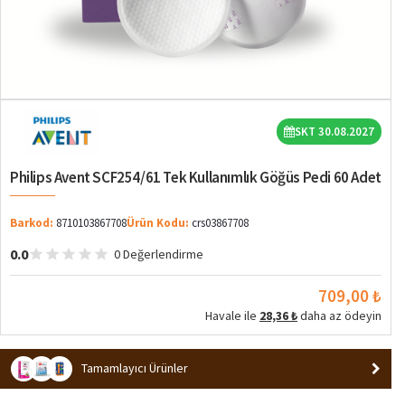
SKT 30.08.2027
Philips Avent SCF254/61 Tek Kullanımlık Göğüs Pedi 60 Adet
Barkod:
8710103867708
Ürün Kodu:
crs03867708
0.0
0 Değerlendirme
709,00 ₺
Havale ile
28,36 ₺
daha az ödeyin
Tamamlayıcı Ürünler