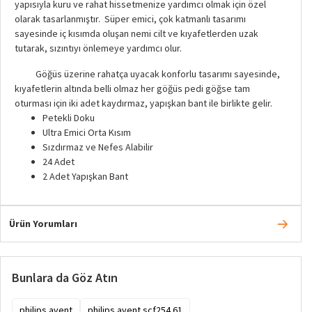
yapısıyla kuru ve rahat hissetmenize yardımcı olmak için özel
olarak tasarlanmıştır. Süper emici, çok katmanlı tasarımı
sayesinde iç kısımda oluşan nemi cilt ve kıyafetlerden uzak
tutarak, sızıntıyı önlemeye yardımcı olur.
Göğüs üzerine rahatça uyacak konforlu tasarımı sayesinde,
kıyafetlerin altında belli olmaz her göğüs pedi göğse tam
oturması için iki adet kaydırmaz, yapışkan bant ile birlikte gelir.
Petekli Doku
Ultra Emici Orta Kısım
Sızdırmaz ve Nefes Alabilir
24 Adet
2 Adet Yapışkan Bant
Ürün Yorumları
Bunlara da Göz Atın
philips avent
philips avent scf254 61