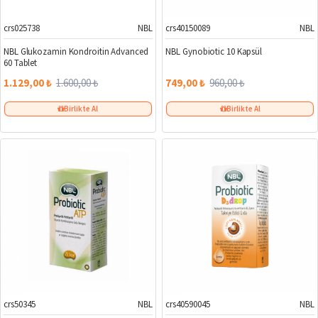
crs025738
NBL
crs40150089
NBL
%29
%22
NBL Glukozamin Kondroitin Advanced
NBL Gynobiotic 10 Kapsül
60 Tablet
1.129,00 ₺
1.600,00 ₺
749,00 ₺
960,00 ₺
Birlikte Al
Birlikte Al
crs50345
NBL
crs40590045
NBL
%27
%22