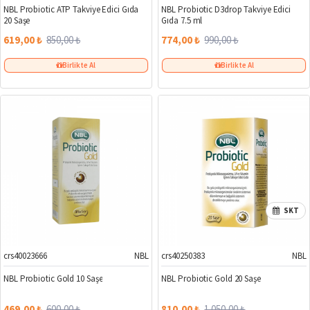
NBL Probiotic ATP Takviye Edici Gıda
NBL Probiotic D3drop Takviye Edici
20 Saşe
Gıda 7.5 ml
619,00 ₺
850,00 ₺
774,00 ₺
990,00 ₺
Birlikte Al
Birlikte Al
SKT
crs40023666
NBL
crs40250383
NBL
%22
%23
NBL Probiotic Gold 10 Saşe
NBL Probiotic Gold 20 Saşe
469,00 ₺
600,00 ₺
810,00 ₺
1.050,00 ₺