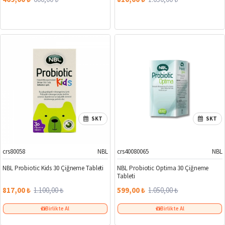
SKT
SKT
crs80058
NBL
crs40080065
NBL
%26
%43
NBL Probiotic Kids 30 Çiğneme Tableti
NBL Probiotic Optima 30 Çiğneme
Tableti
817,00 ₺
1.100,00 ₺
599,00 ₺
1.050,00 ₺
Birlikte Al
Birlikte Al