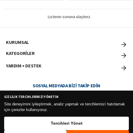
Listenin sonuna ulaştınız.
KURUMSAL
KATEGORİLER
YARDIM + DESTEK
SOSYAL MEDYADA BIZI TAKIP EDIN
GIZLILIK TERCIHLERINIZI YÖNETIN
Site deneyimini iyileştirmek, analiz yapmak ve tercihlerinizi hatırlamak
için çerezler kullanıyoruz.
Curesel Turizm Ticaret Limited Şirketi 2026 ©
Tercihleri Yönet