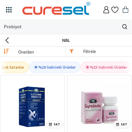
Evin
için
NBL
ne
arıyorsun?
Filtrele
 Çok Satanlar
%20 İndirimli Ürünler
%25 İndirimli Ürünler
SKT
SKT