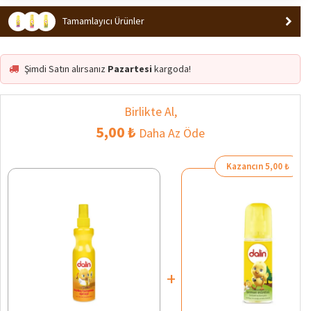
En Çok Ziyaret Edilen 4. Ürün
Trend
Tamamlayıcı Ürünler
Şimdi Satın alırsanız
Pazartesi
kargoda!
Birlikte Al,
5,00 ₺
Daha Az Öde
Kazancın 5,00 ₺
+