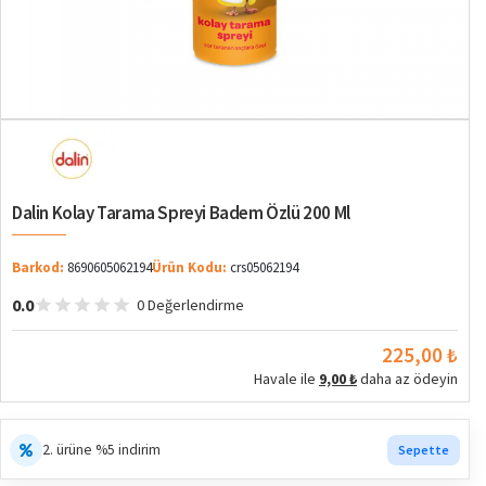
Dalin Kolay Tarama Spreyi Badem Özlü 200 Ml
Barkod:
8690605062194
Ürün Kodu:
crs05062194
0.0
0 Değerlendirme
225,00 ₺
Havale ile
9,00 ₺
daha az ödeyin
2. ürüne %5 indirim
Sepette