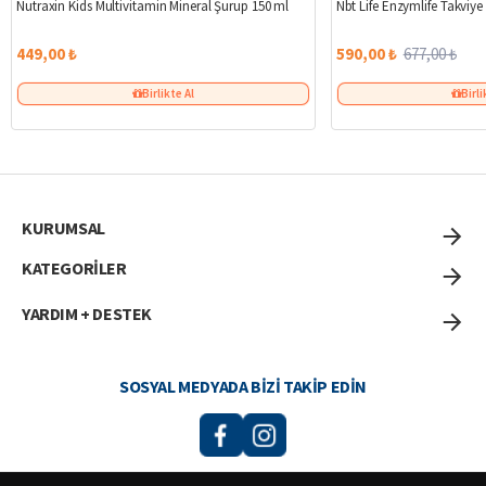
Nutraxin Kids Multivitamin Mineral Şurup 150 ml
Nbt Life Enzymlife Takviye
449,00 ₺
590,00 ₺
677,00 ₺
Birlikte Al
Birli
KURUMSAL
KATEGORİLER
YARDIM + DESTEK
SOSYAL MEDYADA BIZI TAKIP EDIN