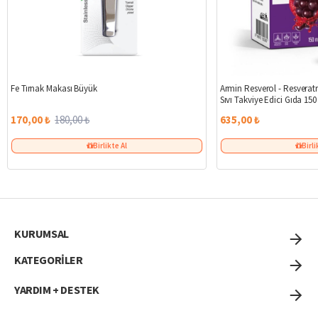
%6
Fe Tırnak Makası Büyük
Armin Resverol - Resveratr
Sıvı Takviye Edici Gıda 150
170,00 ₺
180,00 ₺
635,00 ₺
Birlikte Al
Birli
KURUMSAL
KATEGORİLER
YARDIM + DESTEK