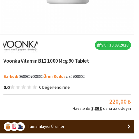
SKT 30.03.2028
Voonka Vitamin B12 1000 Mcg 90 Tablet
Barkod:
8680807008335
Ürün Kodu:
crs07008335
0.0
0 Değerlendirme
220,00 ₺
Havale ile
8,80 ₺
daha az ödeyin
Tamamlayıcı Ürünler