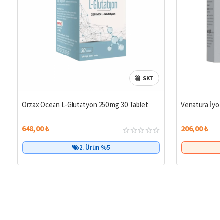
SKT
Orzax Ocean L-Glutatyon 250 mg 30 Tablet
Venatura İyo
648,00 ₺
206,00 ₺
Birlikte Al
2. Ürün %5