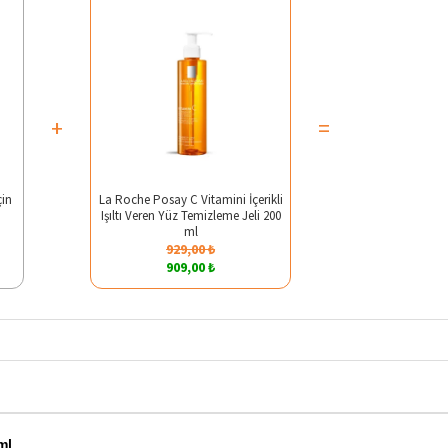
+
=
çin
La Roche Posay C Vitamini İçerikli
Işıltı Veren Yüz Temizleme Jeli 200
ml
929,00 ₺
909,00 ₺
ml