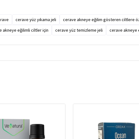
rave
cerave yüz yıkama jeli
cerave akneye eğilim gösteren ciltlere öz
 akneye eğilimli ciltler için
cerave yüz temizleme jeli
cerave akneye eğ