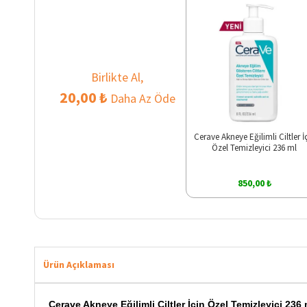
Birlikte Al,
20,00 ₺
Daha Az Öde
Cerave Akneye Eğilimli Ciltler İ
Özel Temizleyici 236 ml
850,00 ₺
Ürün Açıklaması
Cerave Akneye Eğilimli Ciltler İçin Özel Temizleyici 236 