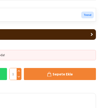
Trend
da!
Sepete Ekle