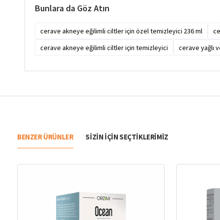
Bunlara da Göz Atın
cerave akneye eğilimli ciltler için özel temizleyici 236 ml
ce
cerave akneye eğilimli ciltler için temizleyici
cerave yağlı ve
BENZER ÜRÜNLER
SIZIN IÇIN SEÇTIKLERIMIZ