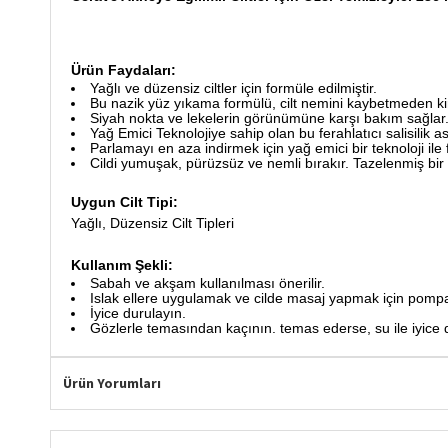
Ürün Faydaları:
Yağlı ve düzensiz ciltler için formüle edilmiştir.
Bu nazik yüz yıkama formülü, cilt nemini kaybetmeden kiri,
Siyah nokta ve lekelerin görünümüne karşı bakım sağlar
Yağ Emici Teknolojiye sahip olan bu ferahlatıcı salisilik asit
Parlamayı en aza indirmek için yağ emici bir teknoloji ile 
Cildi yumuşak, pürüzsüz ve nemli bırakır. Tazelenmiş bir 
Uygun Cilt Tipi:
Yağlı, Düzensiz Cilt Tipleri
Kullanım Şekli:
Sabah ve akşam kullanılması önerilir.
Islak ellere uygulamak ve cilde masaj yapmak için pompa 
İyice durulayın.
Gözlerle temasından kaçının. temas ederse, su ile iyice 
Ürün Yorumları