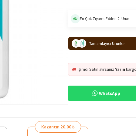
En Çok Ziyaret Edilen 2. Ürün
Tamamlayıcı Ürünler
Şimdi Satın alırsanız
Yarın
kargo
WhatsApp
Kazancın 20,00 ₺