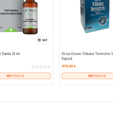
SKT
Çok Satan
t Damla 25 ml
Orzax Ocean Tribulus Terrestris 
Kapsül
479,00 ₺
Birlikte Al
Birlikte Al