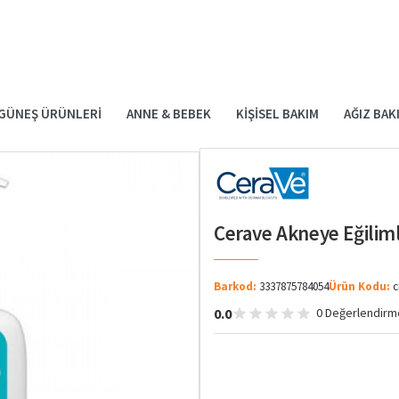
GÜNEŞ ÜRÜNLERI
ANNE & BEBEK
KIŞISEL BAKIM
AĞIZ BAK
Cerave Akneye Eğilimli
Barkod:
3337875784054
Ürün Kodu:
c
0.0
0 Değerlendirm