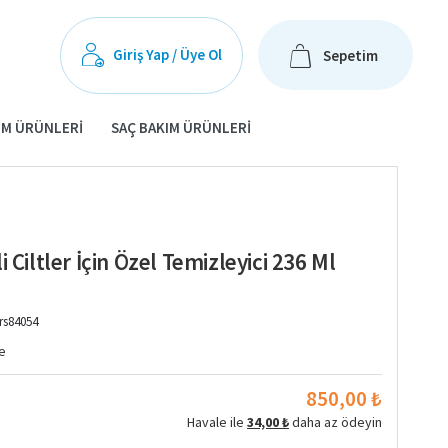
Giriş Yap / Üye Ol
Sepetim
IM ÜRÜNLERI
SAÇ BAKIM ÜRÜNLERI
 Ciltler İçin Özel Temizleyici 236 Ml
rs84054
e
850,00 ₺
Havale ile
34,00 ₺
daha az ödeyin