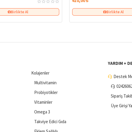
410,00 ₺
Birlikte Al
Birlikte Al
YARDIM + D
Kolajenler
Destek Me
Multivitamin
0242606
Probiyotikler
Sipariş Taki
Vitaminler
Üye Girişi Y
Omega 3
Takviye Edici Gıda
Eklem Sağlığı