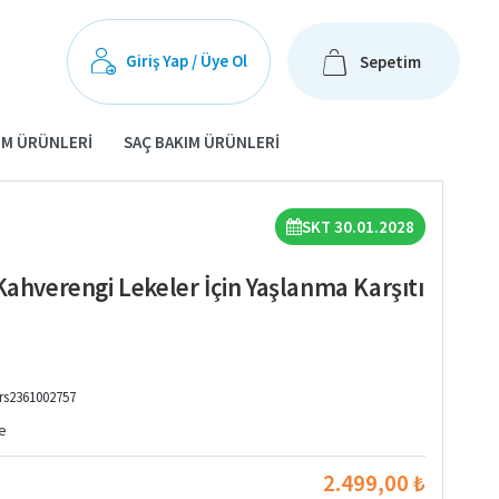
Giriş Yap / Üye Ol
Sepetim
IM ÜRÜNLERI
SAÇ BAKIM ÜRÜNLERI
SKT 30.01.2028
Kahverengi Lekeler İçin Yaşlanma Karşıtı
rs2361002757
e
2.499,00 ₺