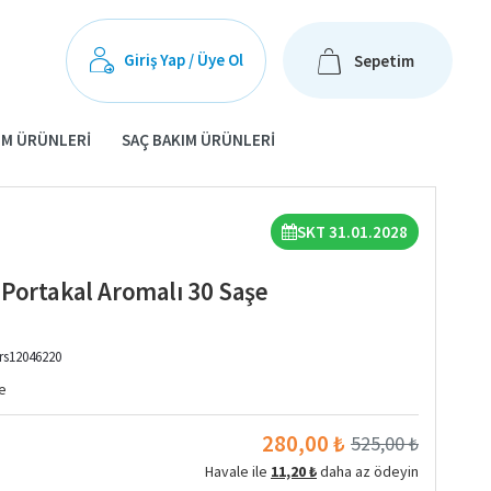
Giriş Yap / Üye Ol
Sepetim
IM ÜRÜNLERI
SAÇ BAKIM ÜRÜNLERI
SKT 31.01.2028
Portakal Aromalı 30 Saşe
rs12046220
e
280,00 ₺
525,00 ₺
Havale ile
11,20 ₺
daha az ödeyin