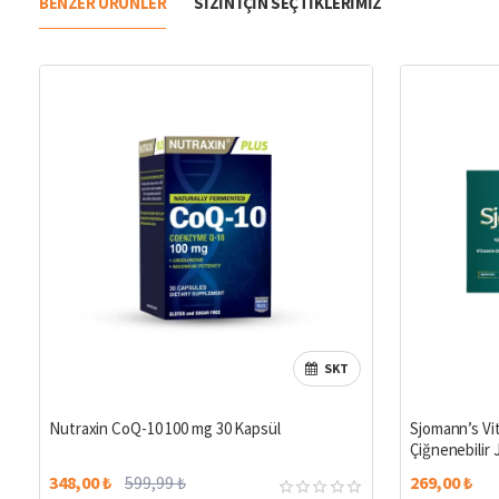
BENZER ÜRÜNLER
SIZIN IÇIN SEÇTIKLERIMIZ
SKT
%42
Nutraxin CoQ-10 100 mg 30 Kapsül
Sjomann’s Vi
Çiğnenebilir 
348,00 ₺
599,99 ₺
269,00 ₺