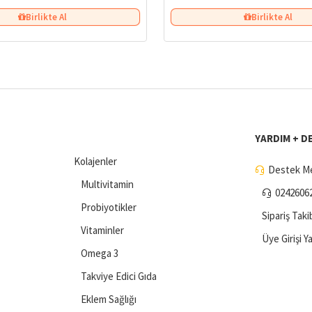
Birlikte Al
Birlikte Al
YARDIM + D
Kolajenler
Destek Me
Multivitamin
0242606
Probiyotikler
Sipariş Taki
Vitaminler
Üye Girişi Y
Omega 3
Takviye Edici Gıda
Eklem Sağlığı