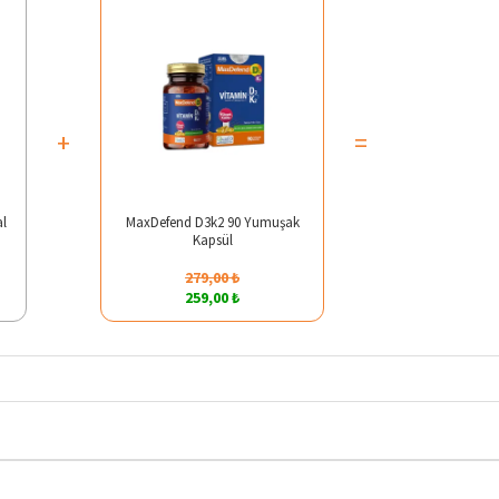
+
=
al
MaxDefend D3k2 90 Yumuşak
Kapsül
279,00 ₺
259,00 ₺