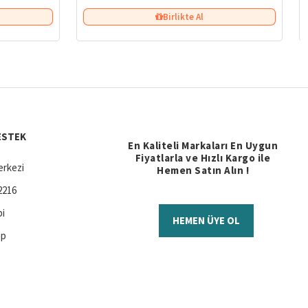
Birlikte Al
ESTEK
En Kaliteli Markaları En Uygun
Fiyatlarla ve Hızlı Kargo ile
rkezi
Hemen Satın Alın !
2216
bi
HEMEN ÜYE OL
ap