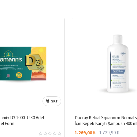
SKT
tamin D3 1000 IU 30 Adet
Ducray Kelual Squanorm Normal ve
Jel Form
İçin Kepek Karşıtı Şampuan 400 m
1.269,00 ₺
1.729,90 ₺