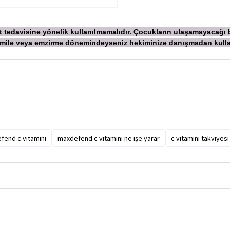
ekt tedavisine yönelik kullanılmamalıdır. Çocukların ulaşamayacağı
 Hamile veya emzirme dönemindeyseniz hekiminize danışmadan
kull
fend c vitamini
maxdefend c vitamini ne işe yarar
c vitamini takviyesi