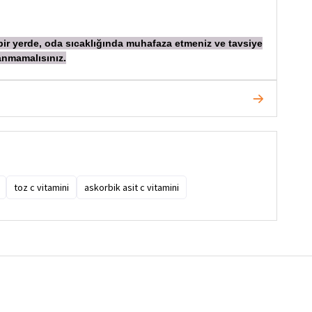
 bir yerde, oda sıcaklığında muhafaza etmeniz ve tavsiye
anmamalısınız.
toz c vitamini
askorbik asit c vitamini