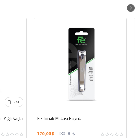
SKT
%27
%6
 Yağlı Saçlar
Fe Tırnak Makası Büyük
l
170,00 ₺
180,00 ₺