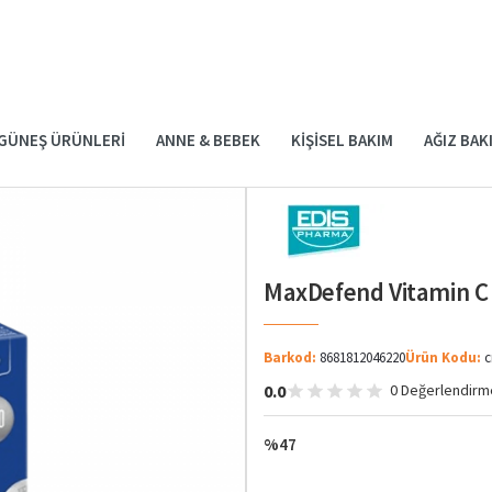
GÜNEŞ ÜRÜNLERI
ANNE & BEBEK
KIŞISEL BAKIM
AĞIZ BAK
MaxDefend Vitamin C 
Barkod:
8681812046220
Ürün Kodu:
c
0.0
0 Değerlendirm
%47