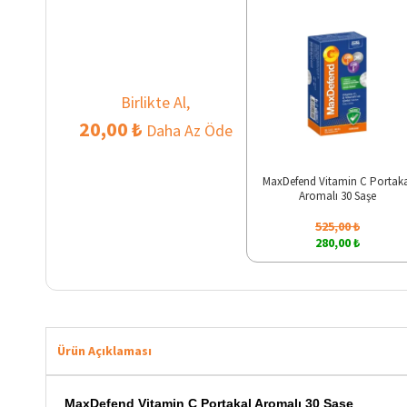
Birlikte Al,
20,00 ₺
Daha Az Öde
MaxDefend Vitamin C Portak
Aromalı 30 Saşe
525,00 ₺
280,00 ₺
Ürün Açıklaması
MaxDefend Vitamin C Portakal Aromalı 30 Saşe