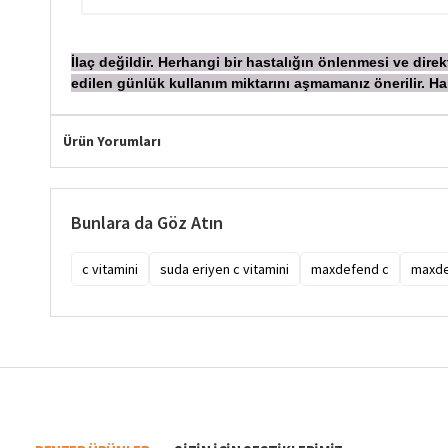
İ
laç değildir. Herhangi bir hastalığın önlenmesi ve dir
edilen günlük kullanım miktarını aşmamanız önerilir.
Ürün Yorumları
Bunlara da Göz Atın
c vitamini
suda eriyen c vitamini
maxdefend c
maxde