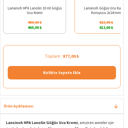
Lansinoh HPA Lanolin 10 ml Göğüs
Lansinoh Göğüs Ucu Kalkan
Ucu Kremi
Koruyucu 2x24 mm
480,00 ₺
422,00 ₺
465,00 ₺
412,00 ₺
Toplam :
877,00 ₺
Birlikte Sepete Ekle
Ürün Açıklaması
Lansinoh HPA Lanolin Göğüs Ucu Kremi
, emziren anneler için