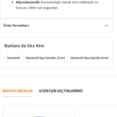
Hipoalerjenik:
Dermatolojik olarak test edilmiştir ve
hassas ciltler için uygundur.
Ürün Yorumları
Bunlara da Göz Atın
lansinoh
lansinoh hpa lanolin 10 ml
lansinoh hpa lanolin krem ne i
BENZER ÜRÜNLER
SIZIN IÇIN SEÇTIKLERIMIZ