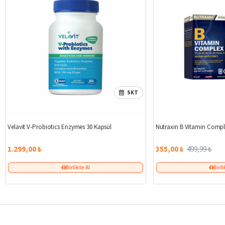
SKT
Velavit V-Probiotics Enzymes 30 Kapsül
Nutraxin B Vitamin Compl
1.299,00 ₺
355,00 ₺
499,99 ₺
Birlikte Al
Birli