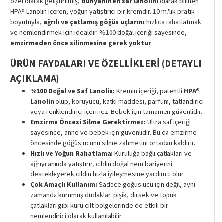
özel olarak geliştirilmiş,
dünyanın en saf lanolini
olarak bilinen
HPA® Lanolin içeren, yoğun yatıştırıcı bir kremdir. 10 ml'lik pratik
boyutuyla,
ağrılı ve çatlamış göğüs uçlarını
hızlıca rahatlatmak
ve nemlendirmek için idealdir. %100 doğal içeriği sayesinde,
emzirmeden önce silinmesine gerek yoktur
.
ÜRÜN FAYDALARI VE ÖZELLIKLERI (DETAYLI
AÇIKLAMA)
%100 Doğal ve Saf Lanolin:
Kremin içeriği, patentli
HPA®
Lanolin
olup, koruyucu, katkı maddesi, parfüm, tatlandırıcı
veya renklendirici içermez. Bebek için tamamen güvenlidir.
Emzirme Öncesi Silme Gerektirmez:
Ultra saf içeriği
sayesinde, anne ve bebek için güvenlidir. Bu da emzirme
öncesinde göğüs ucunu silme zahmetini ortadan kaldırır.
Hızlı ve Yoğun Rahatlama:
Kuruluğa bağlı çatlakları ve
ağrıyı anında yatıştırır, cildin doğal nem bariyerini
destekleyerek cildin hızla iyileşmesine yardımcı olur.
Çok Amaçlı Kullanım:
Sadece göğüs ucu için değil, aynı
zamanda kurumuş dudaklar, pişik, dirsek ve topuk
çatlakları gibi kuru cilt bölgelerinde de etkili bir
nemlendirici olarak kullanılabilir.