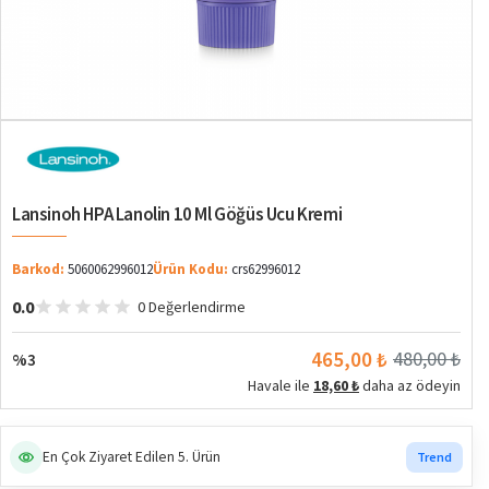
%3
Lansinoh HPA Lanolin 10 Ml Göğüs Ucu Kremi
Barkod:
5060062996012
Ürün Kodu:
crs62996012
0.0
0 Değerlendirme
465,00 ₺
480,00 ₺
%3
Havale ile
18,60 ₺
daha az ödeyin
En Çok Ziyaret Edilen 5. Ürün
Trend